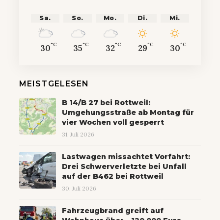
Sa.
So.
Mo.
Di.
Mi.
°C
°C
°C
°C
°C
30
35
32
29
30
MEISTGELESEN
B 14/B 27 bei Rottweil:
Umgehungsstraße ab Montag für
vier Wochen voll gesperrt
31. Juli 2026
Lastwagen missachtet Vorfahrt:
Drei Schwerverletzte bei Unfall
auf der B462 bei Rottweil
30. Juli 2026
Fahrzeugbrand greift auf