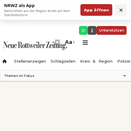
NRWZ als App
×
App öffnen
Nachrichten aus der Region direkt auf dem
Startbildschirm.
Unterstützen
Aa
Stellenanzeigen
Schlagzeilen
Kreis & Region
Polizei
Themen im Fokus
Landesgartenschau 2028
Zimmertheater Rottweil
Science Center
Ferienzauber '26
Testturm
Neckarline
Gäubahn