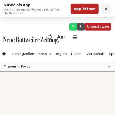
NRWZ als App
×
App öffnen
Nachrichten aus der Region direkt auf dem
Startbildschirm.
Unterstützen
Aa
Schlagzeilen
Kreis & Region
Polizei
Wirtschaft
Spo
Themen im Fokus
Landesgartenschau 2028
Science Center
Staatsmann: Theater & Denken
Ferienzauber '26
Testturm
Neckarline
Gäubahn