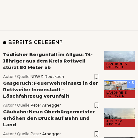
BEREITS GELESEN?
Tödlicher Bergunfall im Allgäu: 74-
Jähriger aus dem Kreis Rottweil
LANDKREIS
stürzt 80 Meter ab
ROTTWEIL
Autor / Quelle:
NRWZ-Redaktion
Gasgeruch: Feuerwehreinsatz in der
5
Rottweiler Innenstadt –
LANDKREIS
Löschfahrzeug verunfallt
ROTTWEIL
Autor / Quelle:
Peter Arnegger
Gäubahn: Neun Oberbürgermeister
erhöhen den Druck auf Bahn und
AUS DER
Land
REGION
Autor / Quelle:
Peter Arnegger