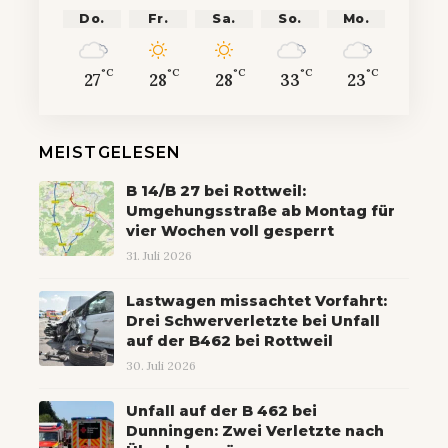
Do.
Fr.
Sa.
So.
Mo.
°C
°C
°C
°C
°C
27
28
28
33
23
MEISTGELESEN
B 14/B 27 bei Rottweil:
Umgehungsstraße ab Montag für
vier Wochen voll gesperrt
31. Juli 2026
Lastwagen missachtet Vorfahrt:
Drei Schwerverletzte bei Unfall
auf der B462 bei Rottweil
30. Juli 2026
Unfall auf der B 462 bei
Dunningen: Zwei Verletzte nach