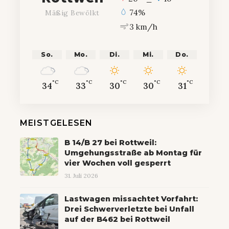
74%
Mäßig Bewölkt
3 km/h
So.
Mo.
Di.
Mi.
Do.
°C
°C
°C
°C
°C
34
33
30
30
31
MEISTGELESEN
B 14/B 27 bei Rottweil:
Umgehungsstraße ab Montag für
vier Wochen voll gesperrt
31. Juli 2026
Lastwagen missachtet Vorfahrt:
Drei Schwerverletzte bei Unfall
auf der B462 bei Rottweil