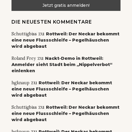
DIE NEUESTEN KOMMENTARE
zu
Schuttigbiss
Rottweil: Der Neckar bekommt
eine neue Flussschleife – Pegelhäuschen
wird abgebaut
zu
Roland Frey
Nackt-Demo in Rottweil:
Anmelder sieht Stadt beim „Nippelverbot“
einlenken
zu
hgknaup
Rottweil: Der Neckar bekommt
eine neue Flussschleife – Pegelhäuschen
wird abgebaut
zu
Schuttigbiss
Rottweil: Der Neckar bekommt
eine neue Flussschleife – Pegelhäuschen
wird abgebaut
zu
hgknaup
Rottweil: Der Neckar bekommt