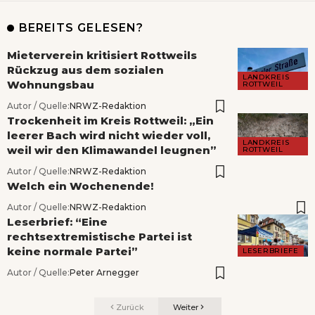
BEREITS GELESEN?
Mieterverein kritisiert Rottweils
Rückzug aus dem sozialen
LANDKREIS
Wohnungsbau
ROTTWEIL
Autor / Quelle:
NRWZ-Redaktion
Trockenheit im Kreis Rottweil: „Ein
leerer Bach wird nicht wieder voll,
LANDKREIS
weil wir den Klimawandel leugnen”
ROTTWEIL
Autor / Quelle:
NRWZ-Redaktion
Welch ein Wochenende!
Autor / Quelle:
NRWZ-Redaktion
Leserbrief: “Eine
rechtsextremistische Partei ist
keine normale Partei”
LESERBRIEFE
Autor / Quelle:
Peter Arnegger
Zurück
Weiter