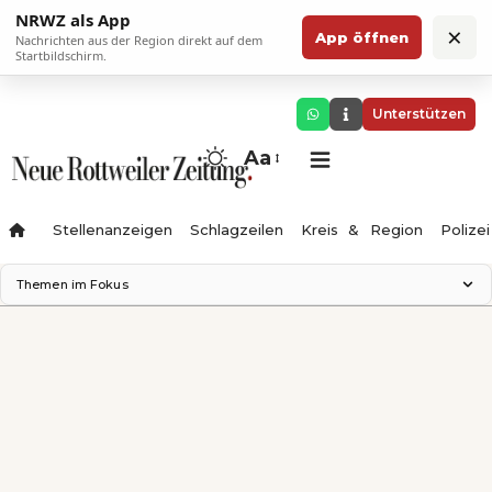
NRWZ als App
×
App öffnen
Nachrichten aus der Region direkt auf dem
Startbildschirm.
Unterstützen
Aa
Stellenanzeigen
Schlagzeilen
Kreis & Region
Polizei
Themen im Fokus
Landesgartenschau 2028
Zimmertheater Rottweil
Science Center
Ferienzauber '26
Testturm
Neckarline
Gäubahn