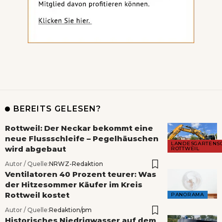
BEREITS GELESEN?
Rottweil: Der Neckar bekommt eine
neue Flussschleife – Pegelhäuschen
LANDESGARTENS
wird abgebaut
ROTTWEIL
Autor / Quelle:
NRWZ-Redaktion
Ventilatoren 40 Prozent teurer: Was
der Hitzesommer Käufer im Kreis
Rottweil kostet
PANORAMA
Autor / Quelle:
Redaktion/pm
Historisches Niedrigwasser auf dem