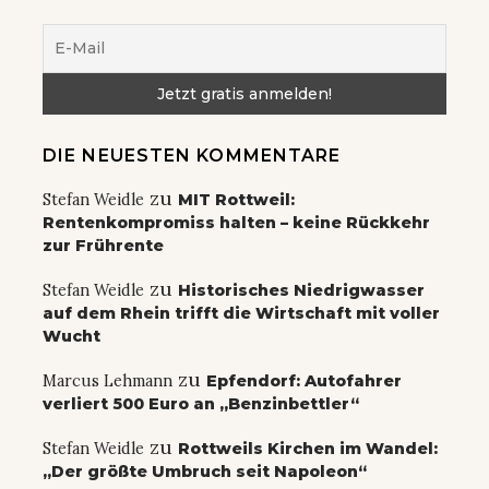
DIE NEUESTEN KOMMENTARE
zu
Stefan Weidle
MIT Rottweil:
Rentenkompromiss halten – keine Rückkehr
zur Frührente
zu
Stefan Weidle
Historisches Niedrigwasser
auf dem Rhein trifft die Wirtschaft mit voller
Wucht
zu
Marcus Lehmann
Epfendorf: Autofahrer
verliert 500 Euro an „Benzinbettler“
zu
Stefan Weidle
Rottweils Kirchen im Wandel:
„Der größte Umbruch seit Napoleon“