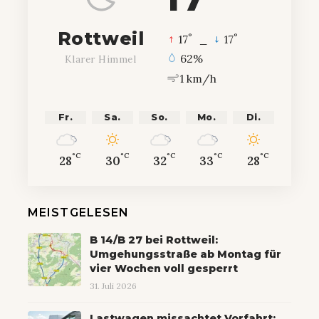
Rottweil
°
°
17
_
17
62%
Klarer Himmel
1 km/h
Fr.
Sa.
So.
Mo.
Di.
°C
°C
°C
°C
°C
28
30
32
33
28
MEISTGELESEN
B 14/B 27 bei Rottweil:
Umgehungsstraße ab Montag für
vier Wochen voll gesperrt
31. Juli 2026
Lastwagen missachtet Vorfahrt: