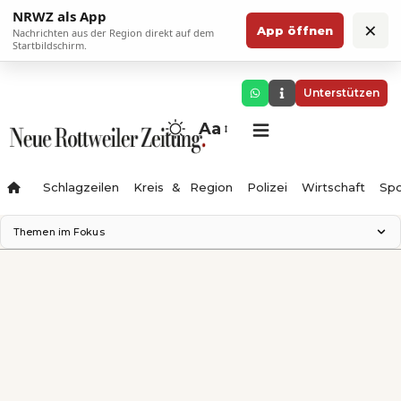
NRWZ als App
×
App öffnen
Nachrichten aus der Region direkt auf dem
Startbildschirm.
Unterstützen
Aa
Schlagzeilen
Kreis & Region
Polizei
Wirtschaft
Spo
Themen im Fokus
Landesgartenschau 2028
Science Center
Staatsmann: Theater & Denken
Ferienzauber '26
Testturm
Neckarline
Gäubahn