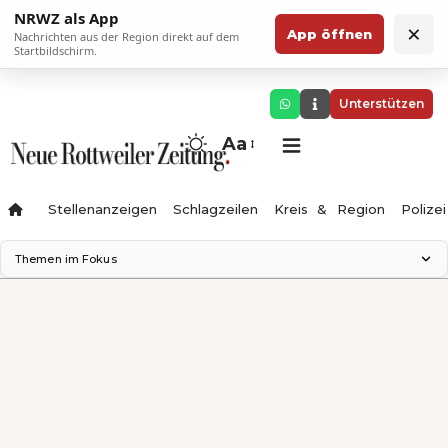
NRWZ als App
×
App öffnen
Nachrichten aus der Region direkt auf dem
Startbildschirm.
Unterstützen
Aa
Stellenanzeigen
Schlagzeilen
Kreis & Region
Polizei
Themen im Fokus
Landesgartenschau 2028
Zimmertheater Rottweil
Science Center
Ferienzauber '26
Testturm
Neckarline
Gäubahn