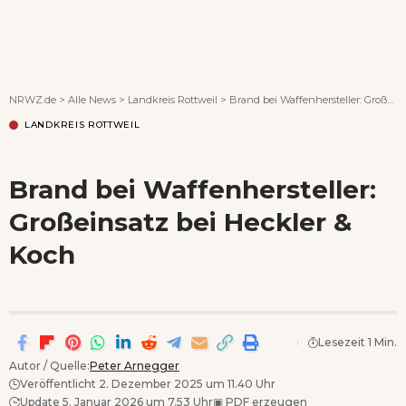
Wenn Orte erzählen ...
NRWZ.de
>
Alle News
>
Landkreis Rottweil
>
Brand bei Waffenhersteller: Großeinsatz bei Heckler & Koch
LANDKREIS ROTTWEIL
Brand bei Waffenhersteller:
Großeinsatz bei Heckler &
Koch
Lesezeit 1 Min.
Autor / Quelle:
Peter Arnegger
Veröffentlicht 2. Dezember 2025 um 11.40 Uhr
Update 5. Januar 2026 um 7.53 Uhr
▣
PDF erzeugen