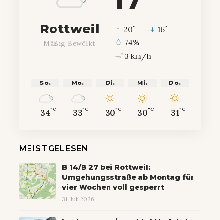
Rottweil
°
°
20
_
16
74%
Mäßig Bewölkt
3 km/h
So.
Mo.
Di.
Mi.
Do.
°C
°C
°C
°C
°C
34
33
30
30
31
MEISTGELESEN
B 14/B 27 bei Rottweil:
Umgehungsstraße ab Montag für
vier Wochen voll gesperrt
31. Juli 2026