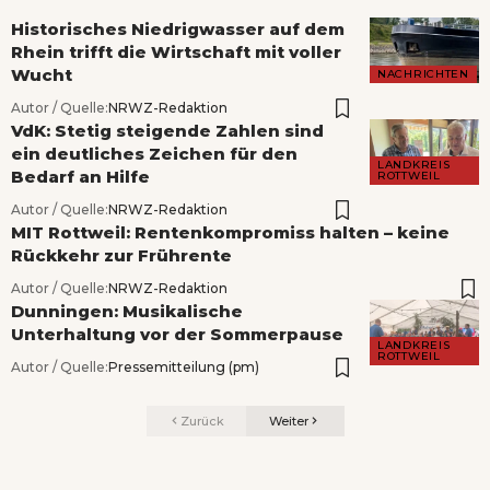
Historisches Niedrigwasser auf dem
Rhein trifft die Wirtschaft mit voller
Wucht
NACHRICHTEN
Autor / Quelle:
NRWZ-Redaktion
VdK: Stetig steigende Zahlen sind
ein deutliches Zeichen für den
LANDKREIS
Bedarf an Hilfe
ROTTWEIL
Autor / Quelle:
NRWZ-Redaktion
MIT Rottweil: Rentenkompromiss halten – keine
Rückkehr zur Frührente
Autor / Quelle:
NRWZ-Redaktion
Dunningen: Musikalische
Unterhaltung vor der Sommerpause
LANDKREIS
ROTTWEIL
Autor / Quelle:
Pressemitteilung (pm)
Zurück
Weiter