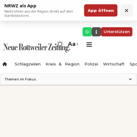
NRWZ als App
×
App öffnen
Nachrichten aus der Region direkt auf dem
Startbildschirm.
Unterstützen
Aa
Schlagzeilen
Kreis & Region
Polizei
Wirtschaft
Spo
Themen im Fokus
Landesgartenschau 2028
Science Center
Staatsmann: Theater & Denken
Ferienzauber '26
Testturm
Neckarline
Gäubahn