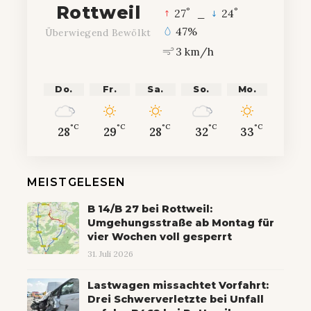
Rottweil
°
°
27
_
24
47%
Überwiegend Bewölkt
3 km/h
Do.
Fr.
Sa.
So.
Mo.
°C
°C
°C
°C
°C
28
29
28
32
33
MEISTGELESEN
B 14/B 27 bei Rottweil:
Umgehungsstraße ab Montag für
vier Wochen voll gesperrt
31. Juli 2026
Lastwagen missachtet Vorfahrt:
Drei Schwerverletzte bei Unfall