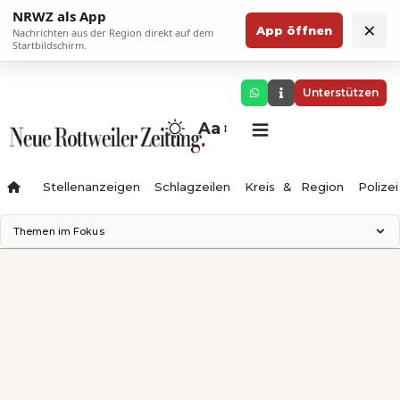
NRWZ als App
×
App öffnen
Nachrichten aus der Region direkt auf dem
Startbildschirm.
Unterstützen
Aa
Stellenanzeigen
Schlagzeilen
Kreis & Region
Polizei
Themen im Fokus
Landesgartenschau 2028
Zimmertheater Rottweil
Science Center
Ferienzauber '26
Testturm
Neckarline
Gäubahn