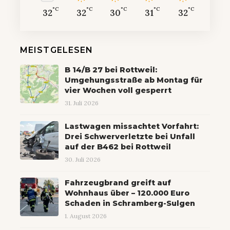
°C
°C
°C
°C
°C
32
32
30
31
32
MEISTGELESEN
B 14/B 27 bei Rottweil:
Umgehungsstraße ab Montag für
vier Wochen voll gesperrt
31. Juli 2026
Lastwagen missachtet Vorfahrt:
Drei Schwerverletzte bei Unfall
auf der B462 bei Rottweil
30. Juli 2026
Fahrzeugbrand greift auf
Wohnhaus über – 120.000 Euro
Schaden in Schramberg-Sulgen
1. August 2026