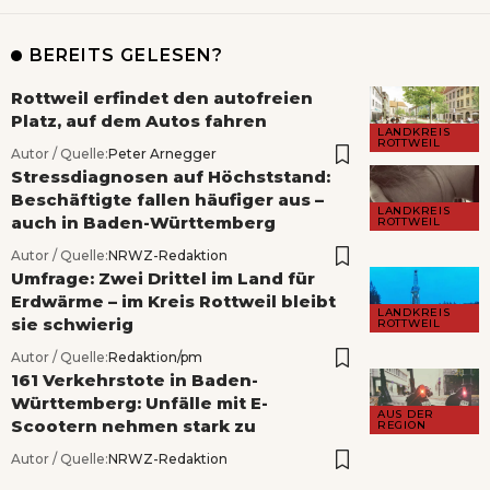
BEREITS GELESEN?
Rottweil erfindet den autofreien
Platz, auf dem Autos fahren
LANDKREIS
ROTTWEIL
Autor / Quelle:
Peter Arnegger
Stressdiagnosen auf Höchststand:
Beschäftigte fallen häufiger aus –
LANDKREIS
auch in Baden-Württemberg
ROTTWEIL
Autor / Quelle:
NRWZ-Redaktion
Umfrage: Zwei Drittel im Land für
Erdwärme – im Kreis Rottweil bleibt
LANDKREIS
sie schwierig
ROTTWEIL
Autor / Quelle:
Redaktion/pm
161 Verkehrstote in Baden-
Württemberg: Unfälle mit E-
AUS DER
Scootern nehmen stark zu
REGION
Autor / Quelle:
NRWZ-Redaktion