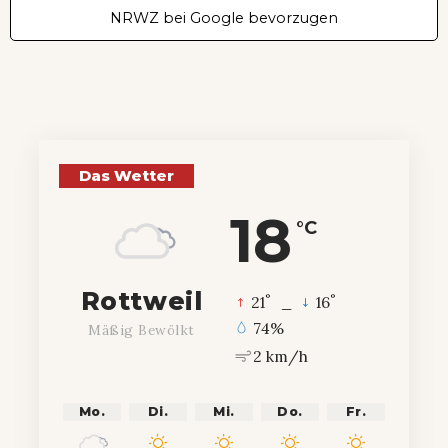
NRWZ bei Google bevorzugen
Das Wetter
18
°C
Rottweil
°
°
21
_
16
74%
Mäßig Bewölkt
2 km/h
Mo.
Di.
Mi.
Do.
Fr.