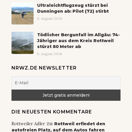
Ultraleichtflugzeug stürzt bei
Dunningen ab: Pilot (72) stirbt
8. August 2026
Tödlicher Bergunfall im Allgäu: 74-
Jähriger aus dem Kreis Rottweil
stürzt 80 Meter ab
5. August 2026
NRWZ.DE NEWSLETTER
DIE NEUESTEN KOMMENTARE
zu
Rottweiler Adler
Rottweil erfindet den
autofreien Platz, auf dem Autos fahren