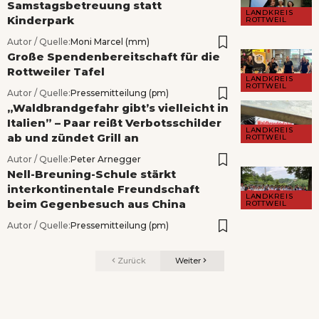
Samstagsbetreuung statt
LANDKREIS
Kinderpark
ROTTWEIL
Autor / Quelle:
Moni Marcel (mm)
Große Spendenbereitschaft für die
Rottweiler Tafel
LANDKREIS
ROTTWEIL
Autor / Quelle:
Pressemitteilung (pm)
„Waldbrandgefahr gibt’s vielleicht in
Italien” – Paar reißt Verbotsschilder
LANDKREIS
ab und zündet Grill an
ROTTWEIL
Autor / Quelle:
Peter Arnegger
Nell-Breuning-Schule stärkt
interkontinentale Freundschaft
LANDKREIS
beim Gegenbesuch aus China
ROTTWEIL
Autor / Quelle:
Pressemitteilung (pm)
Zurück
Weiter