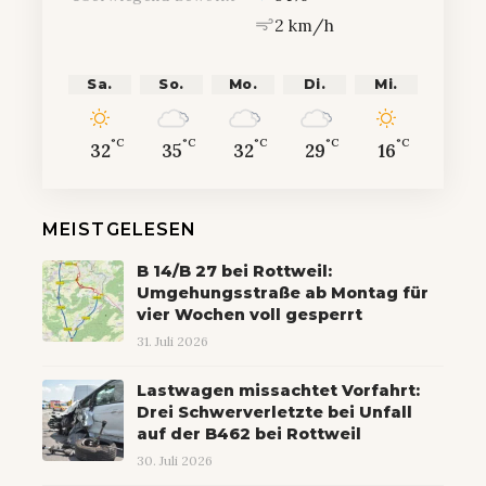
2 km/h
Sa.
So.
Mo.
Di.
Mi.
°C
°C
°C
°C
°C
32
35
32
29
16
MEISTGELESEN
B 14/B 27 bei Rottweil:
Umgehungsstraße ab Montag für
vier Wochen voll gesperrt
31. Juli 2026
Lastwagen missachtet Vorfahrt:
Drei Schwerverletzte bei Unfall
auf der B462 bei Rottweil
30. Juli 2026