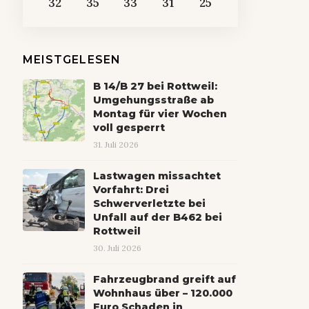
32
35
33
31
25
MEISTGELESEN
B 14/B 27 bei Rottweil:
Umgehungsstraße ab
Montag für vier Wochen
voll gesperrt
31. Juli 2026
Lastwagen missachtet
Vorfahrt: Drei
Schwerverletzte bei
Unfall auf der B462 bei
Rottweil
30. Juli 2026
Fahrzeugbrand greift auf
Wohnhaus über – 120.000
Euro Schaden in