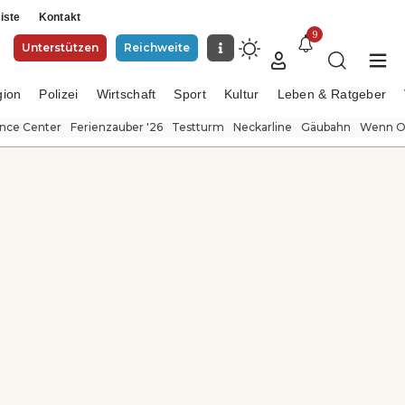
iste
Kontakt
9
Unterstützen
Reichweite
gion
Polizei
Wirtschaft
Sport
Kultur
Leben & Ratgeber
ence Center
Ferienzauber '26
Testturm
Neckarline
Gäubahn
Wenn Or