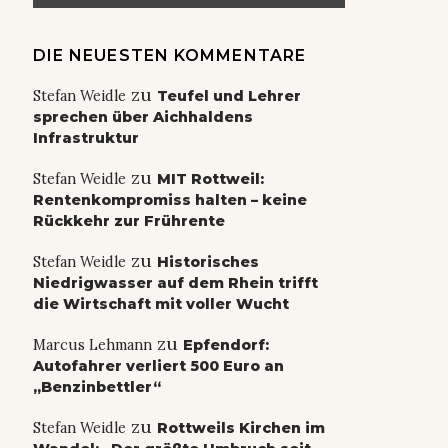
DIE NEUESTEN KOMMENTARE
zu
Stefan Weidle
Teufel und Lehrer
sprechen über Aichhaldens
Infrastruktur
zu
Stefan Weidle
MIT Rottweil:
Rentenkompromiss halten – keine
Rückkehr zur Frührente
zu
Stefan Weidle
Historisches
Niedrigwasser auf dem Rhein trifft
die Wirtschaft mit voller Wucht
zu
Marcus Lehmann
Epfendorf:
Autofahrer verliert 500 Euro an
„Benzinbettler“
zu
Stefan Weidle
Rottweils Kirchen im