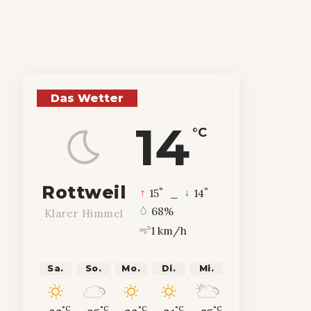
Das Wetter
14
°C
Rottweil
°
°
15
_
14
68%
Klarer Himmel
1 km/h
Sa.
So.
Mo.
Di.
Mi.
°C
°C
°C
°C
°C