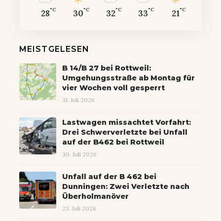
°C
°C
°C
°C
°C
28
30
32
33
21
MEISTGELESEN
B 14/B 27 bei Rottweil:
Umgehungsstraße ab Montag für
vier Wochen voll gesperrt
31. Juli 2026
Lastwagen missachtet Vorfahrt:
Drei Schwerverletzte bei Unfall
auf der B462 bei Rottweil
30. Juli 2026
Unfall auf der B 462 bei
Dunningen: Zwei Verletzte nach
Überholmanöver
23. Juli 2026