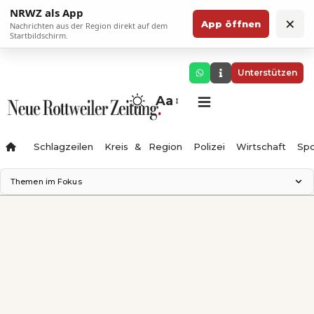
NRWZ als App
×
App öffnen
Nachrichten aus der Region direkt auf dem
Startbildschirm.
Unterstützen
Aa
Schlagzeilen
Kreis & Region
Polizei
Wirtschaft
Spo
Themen im Fokus
Landesgartenschau 2028
Science Center
Staatsmann: Theater & Denken
Ferienzauber '26
Testturm
Neckarline
Gäubahn