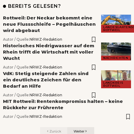
BEREITS GELESEN?
Rottweil: Der Neckar bekommt eine
neue Flussschleife – Pegelhäuschen
LANDESGARTENS
wird abgebaut
ROTTWEIL
Autor / Quelle:
NRWZ-Redaktion
Historisches Niedrigwasser auf dem
Rhein trifft die Wirtschaft mit voller
Wucht
NACHRICHTEN
Autor / Quelle:
NRWZ-Redaktion
VdK: Stetig steigende Zahlen sind
ein deutliches Zeichen für den
LANDKREIS
Bedarf an Hilfe
ROTTWEIL
Autor / Quelle:
NRWZ-Redaktion
MIT Rottweil: Rentenkompromiss halten – keine
Rückkehr zur Frührente
Autor / Quelle:
NRWZ-Redaktion
Zurück
Weiter