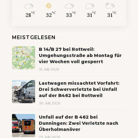
°C
°C
°C
°C
°C
28
32
33
31
31
MEISTGELESEN
B 14/B 27 bei Rottweil:
Umgehungsstraße ab Montag für
vier Wochen voll gesperrt
31. Juli 2026
Lastwagen missachtet Vorfahrt:
Drei Schwerverletzte bei Unfall
auf der B462 bei Rottweil
30. Juli 2026
Unfall auf der B 462 bei
Dunningen: Zwei Verletzte nach
Überholmanöver
23. Juli 2026