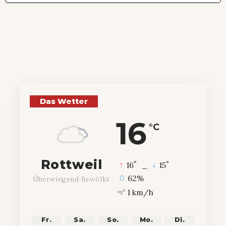
Das Wetter
16
°C
Rottweil
°
°
16
_
15
62%
Überwiegend Bewölkt
1 km/h
Fr.
Sa.
So.
Mo.
Di.