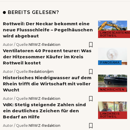
BEREITS GELESEN?
Rottweil: Der Neckar bekommt eine
neue Flussschleife – Pegelhäuschen
LANDESGARTENS
wird abgebaut
ROTTWEIL
Autor / Quelle:
NRWZ-Redaktion
Ventilatoren 40 Prozent teurer: Was
der Hitzesommer Käufer im Kreis
Rottweil kostet
PANORAMA
Autor / Quelle:
Redaktion/pm
Historisches Niedrigwasser auf dem
Rhein trifft die Wirtschaft mit voller
Wucht
NACHRICHTEN
Autor / Quelle:
NRWZ-Redaktion
VdK: Stetig steigende Zahlen sind
ein deutliches Zeichen für den
LANDKREIS
Bedarf an Hilfe
ROTTWEIL
Autor / Quelle:
NRWZ-Redaktion