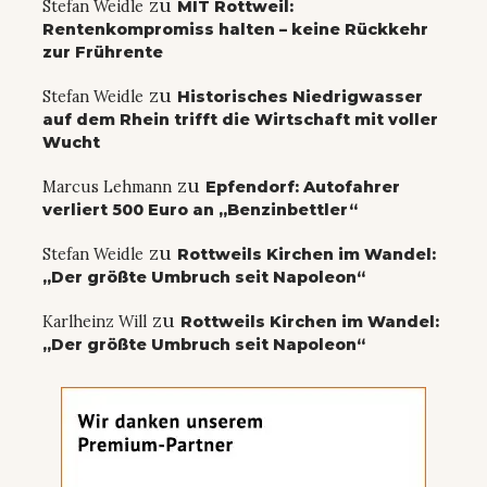
zu
Stefan Weidle
MIT Rottweil:
Rentenkompromiss halten – keine Rückkehr
zur Frührente
zu
Stefan Weidle
Historisches Niedrigwasser
auf dem Rhein trifft die Wirtschaft mit voller
Wucht
zu
Marcus Lehmann
Epfendorf: Autofahrer
verliert 500 Euro an „Benzinbettler“
zu
Stefan Weidle
Rottweils Kirchen im Wandel:
„Der größte Umbruch seit Napoleon“
zu
Karlheinz Will
Rottweils Kirchen im Wandel:
„Der größte Umbruch seit Napoleon“