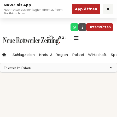
NRWZ als App
×
App öffnen
Nachrichten aus der Region direkt auf dem
Startbildschirm.
Unterstützen
Aa
Schlagzeilen
Kreis & Region
Polizei
Wirtschaft
Spo
Themen im Fokus
Landesgartenschau 2028
Science Center
Staatsmann: Theater & Denken
Ferienzauber '26
Testturm
Neckarline
Gäubahn