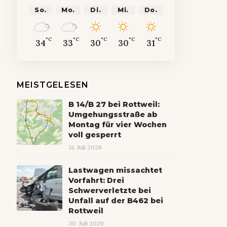
So.
Mo.
Di.
Mi.
Do.
°C
°C
°C
°C
°C
34
33
30
30
31
MEISTGELESEN
B 14/B 27 bei Rottweil:
Umgehungsstraße ab
Montag für vier Wochen
voll gesperrt
31. Juli 2026
Lastwagen missachtet
Vorfahrt: Drei
Schwerverletzte bei
Unfall auf der B462 bei
Rottweil
30. Juli 2026