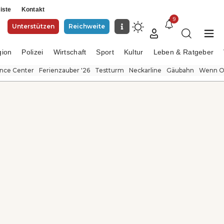
iste
Kontakt
9
Unterstützen
Reichweite
gion
Polizei
Wirtschaft
Sport
Kultur
Leben & Ratgeber
ence Center
Ferienzauber '26
Testturm
Neckarline
Gäubahn
Wenn Or