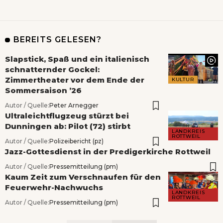
BEREITS GELESEN?
Slapstick, Spaß und ein italienisch
schnatternder Gockel:
Zimmertheater vor dem Ende der
KULTUR
Sommersaison ’26
Autor / Quelle:
Peter Arnegger
Ultraleichtflugzeug stürzt bei
Dunningen ab: Pilot (72) stirbt
LANDKREIS
ROTTWEIL
Autor / Quelle:
Polizeibericht (pz)
Jazz-Gottesdienst in der Predigerkirche Rottweil
Autor / Quelle:
Pressemitteilung (pm)
Kaum Zeit zum Verschnaufen für den
Feuerwehr-Nachwuchs
LANDKREIS
ROTTWEIL
Autor / Quelle:
Pressemitteilung (pm)