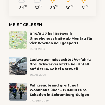
°C
°C
°C
°C
°C
34
33
30
30
31
MEISTGELESEN
B 14/B 27 bei Rottweil:
Umgehungsstraße ab Montag für
vier Wochen voll gesperrt
31. Juli 2026
Lastwagen missachtet Vorfahrt:
Drei Schwerverletzte bei Unfall
auf der B462 bei Rottweil
30. Juli 2026
Fahrzeugbrand greift auf
Wohnhaus über – 120.000 Euro
Schaden in Schramberg-Sulgen
1. August 2026