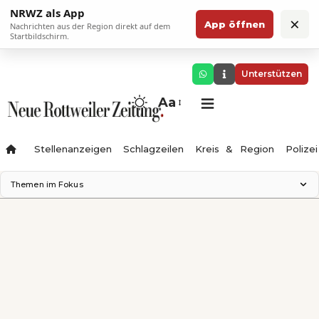
NRWZ als App
×
App öffnen
Nachrichten aus der Region direkt auf dem
Startbildschirm.
Unterstützen
Aa
Stellenanzeigen
Schlagzeilen
Kreis & Region
Polizei
Themen im Fokus
Landesgartenschau 2028
Zimmertheater Rottweil
Science Center
Ferienzauber '26
Testturm
Neckarline
Gäubahn