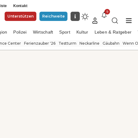
iste
Kontakt
9
Unterstützen
Reichweite
gion
Polizei
Wirtschaft
Sport
Kultur
Leben & Ratgeber
ence Center
Ferienzauber '26
Testturm
Neckarline
Gäubahn
Wenn Or