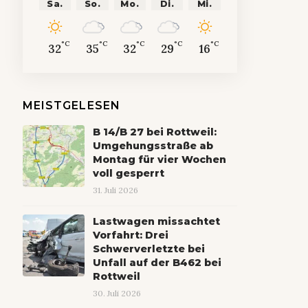
Sa.
So.
Mo.
Di.
Mi.
°C
°C
°C
°C
°C
32
35
32
29
16
MEISTGELESEN
B 14/B 27 bei Rottweil:
Umgehungsstraße ab
Montag für vier Wochen
voll gesperrt
31. Juli 2026
Lastwagen missachtet
Vorfahrt: Drei
Schwerverletzte bei
Unfall auf der B462 bei
Rottweil
30. Juli 2026