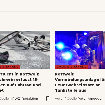
EIS ROTTWEIL
LANDKREIS ROTTWEIL
flucht in Rottweil:
Rottweil:
hrerin erfasst 13-
Vernebelungsanlage lö
gen auf Fahrrad und
Feuerwehreinsatz an
et
Tankstelle aus
Quelle:
NRWZ-Redaktion
Autor / Quelle:
Peter Arnegger