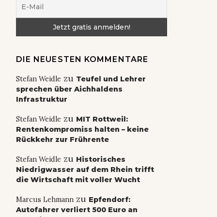
DIE NEUESTEN KOMMENTARE
zu
Stefan Weidle
Teufel und Lehrer
sprechen über Aichhaldens
Infrastruktur
zu
Stefan Weidle
MIT Rottweil:
Rentenkompromiss halten – keine
Rückkehr zur Frührente
zu
Stefan Weidle
Historisches
Niedrigwasser auf dem Rhein trifft
die Wirtschaft mit voller Wucht
zu
Marcus Lehmann
Epfendorf:
Autofahrer verliert 500 Euro an