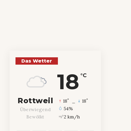
Das Wetter
18
°C
Rottweil
°
°
18
_
18
54%
Überwiegend
2 km/h
Bewölkt