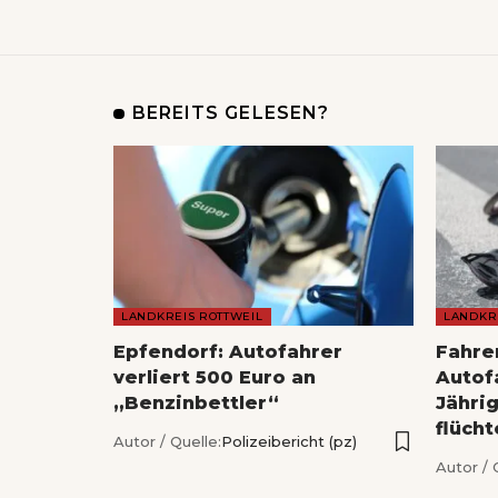
BEREITS GELESEN?
LANDKREIS ROTTWEIL
LANDKR
Epfendorf: Autofahrer
Fahrer
verliert 500 Euro an
Autofa
„Benzinbettler“
Jähri
flücht
Autor / Quelle:
Polizeibericht (pz)
Autor / 