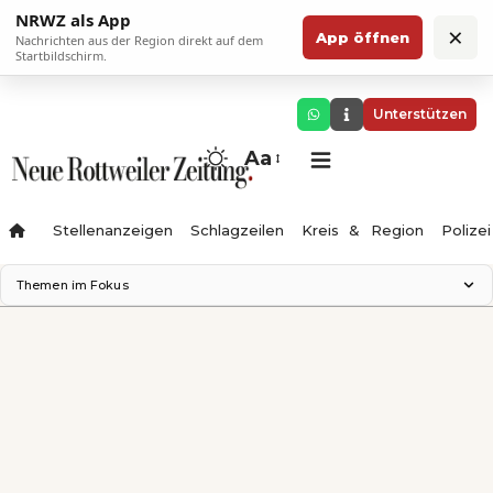
NRWZ als App
×
App öffnen
Nachrichten aus der Region direkt auf dem
Startbildschirm.
Unterstützen
Aa
Stellenanzeigen
Schlagzeilen
Kreis & Region
Polizei
Themen im Fokus
Landesgartenschau 2028
Zimmertheater Rottweil
Science Center
Ferienzauber '26
Testturm
Neckarline
Gäubahn