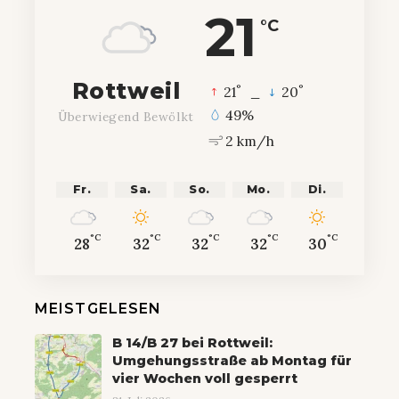
21
°C
Rottweil
°
°
21
_
20
49%
Überwiegend Bewölkt
2 km/h
Fr.
Sa.
So.
Mo.
Di.
°C
°C
°C
°C
°C
28
32
32
32
30
MEISTGELESEN
B 14/B 27 bei Rottweil:
Umgehungsstraße ab Montag für
vier Wochen voll gesperrt