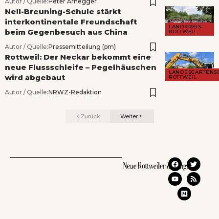
Autor / Quelle:
Peter Arnegger
Nell-Breuning-Schule stärkt
interkontinentale Freundschaft
LANDKREIS
beim Gegenbesuch aus China
ROTTWEIL
Autor / Quelle:
Pressemitteilung (pm)
Rottweil: Der Neckar bekommt eine
neue Flussschleife – Pegelhäuschen
LANDESGARTENS
wird abgebaut
ROTTWEIL
Autor / Quelle:
NRWZ-Redaktion
Zurück
Weiter