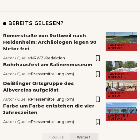
BEREITS GELESEN?
Römerstraße von Rottweil nach
Heidenheim: Archäologen legen 90
LANDKREIS
Meter frei
ROTTWEIL
Autor / Quelle:
NRWZ-Redaktion
Bohrhausfest am Salinenmuseum
Autor / Quelle:
Pressemitteilung (pm)
LANDKREIS
ROTTWEIL
Deißlinger Ortsgruppe des
Albvereins aufgelöst
LANDKREIS
ROTTWEIL
Autor / Quelle:
Pressemitteilung (pm)
Farbe um Farbe entstehen die vier
Jahreszeiten
LANDKREIS
ROTTWEIL
Autor / Quelle:
Pressemitteilung (pm)
Zurück
Weiter