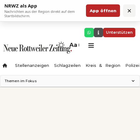
NRWZ als App
×
App öffnen
Nachrichten aus der Region direkt auf dem
Startbildschirm.
Unterstützen
Aa
Stellenanzeigen
Schlagzeilen
Kreis & Region
Polizei
Themen im Fokus
Landesgartenschau 2028
Zimmertheater Rottweil
Science Center
Ferienzauber '26
Testturm
Neckarline
Gäubahn