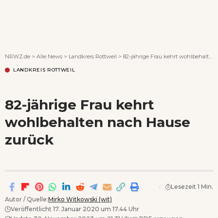
Wenn Orte erzählen ...
NRWZ.de
>
Alle News
>
Landkreis Rottweil
>
82-jährige Frau kehrt wohlbehalten nach Hause zurück
LANDKREIS ROTTWEIL
82-jährige Frau kehrt
wohlbehalten nach Hause
zurück
Lesezeit 1 Min.
Autor / Quelle:
Mirko Witkowski (wit)
Veröffentlicht 17. Januar 2020 um 17.44 Uhr