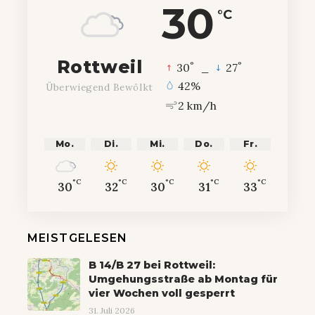
30
°C
Rottweil
°
°
30
_
27
42%
Überwiegend Bewölkt
2 km/h
Mo.
Di.
Mi.
Do.
Fr.
°C
°C
°C
°C
°C
30
32
30
31
33
MEISTGELESEN
B 14/B 27 bei Rottweil:
Umgehungsstraße ab Montag für
vier Wochen voll gesperrt
31. Juli 2026