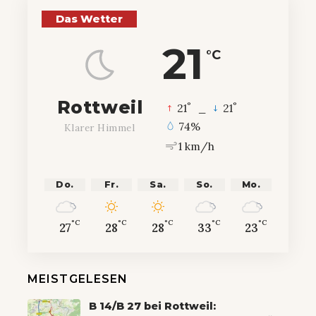
Das Wetter
21
°C
Rottweil
°
°
21
_
21
74%
Klarer Himmel
1 km/h
Do.
Fr.
Sa.
So.
Mo.
°C
°C
°C
°C
°C
27
28
28
33
23
MEISTGELESEN
B 14/B 27 bei Rottweil: