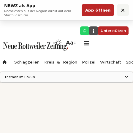
NRWZ als App
×
App öffnen
Nachrichten aus der Region direkt auf dem
Startbildschirm.
Unterstützen
Aa
Schlagzeilen
Kreis & Region
Polizei
Wirtschaft
Spo
Themen im Fokus
Landesgartenschau 2028
Science Center
Staatsmann: Theater & Denken
Ferienzauber '26
Testturm
Neckarline
Gäubahn