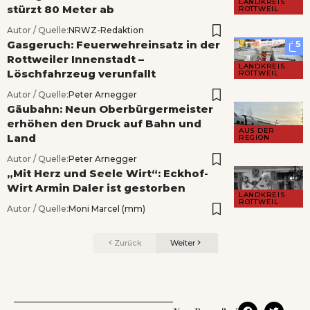
LANDKREIS
stürzt 80 Meter ab
ROTTWEIL
Autor / Quelle:
NRWZ-Redaktion
Gasgeruch: Feuerwehreinsatz in der
5
Rottweiler Innenstadt –
LANDKREIS
Löschfahrzeug verunfallt
ROTTWEIL
Autor / Quelle:
Peter Arnegger
Gäubahn: Neun Oberbürgermeister
erhöhen den Druck auf Bahn und
AUS DER
Land
REGION
Autor / Quelle:
Peter Arnegger
„Mit Herz und Seele Wirt“: Eckhof-
Wirt Armin Daler ist gestorben
LANDKREIS
ROTTWEIL
Autor / Quelle:
Moni Marcel (mm)
Zurück
Weiter