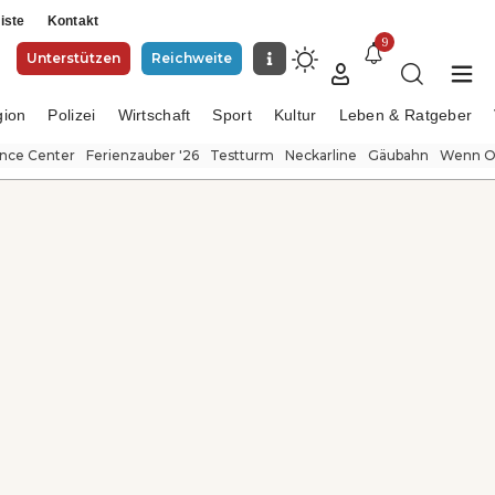
iste
Kontakt
9
Unterstützen
Reichweite
gion
Polizei
Wirtschaft
Sport
Kultur
Leben & Ratgeber
ence Center
Ferienzauber '26
Testturm
Neckarline
Gäubahn
Wenn Or