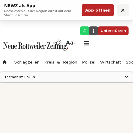
NRWZ als App
×
App öffnen
Nachrichten aus der Region direkt auf dem
Startbildschirm.
Unterstützen
Aa
Schlagzeilen
Kreis & Region
Polizei
Wirtschaft
Spo
Themen im Fokus
Landesgartenschau 2028
Science Center
Staatsmann: Theater & Denken
Ferienzauber '26
Testturm
Neckarline
Gäubahn