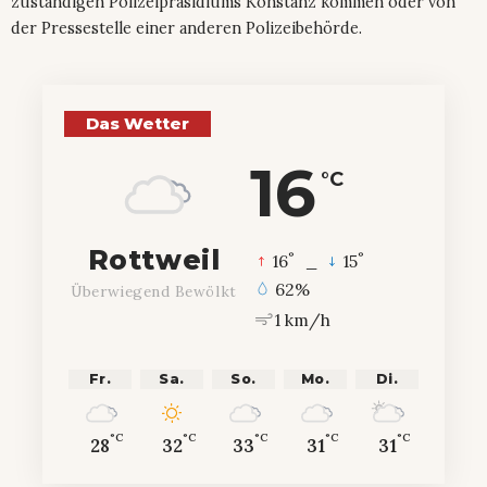
zuständigen Polizeipräsidiums Konstanz kommen oder von
der Pressestelle einer anderen Polizeibehörde.
Das Wetter
16
°C
Rottweil
°
°
16
_
15
62%
Überwiegend Bewölkt
1 km/h
Fr.
Sa.
So.
Mo.
Di.
°C
°C
°C
°C
°C
28
32
33
31
31