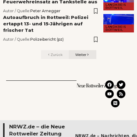
Feuerwehreinsatz an Tankstelle aus
LANDKREIS
ROTTWEIL
Autor / Quelle:
Peter Arnegger
Autoaufbruch in Rottweil: Polizei
ertappt 13- und 15-Jährigen auf
LANDKREIS
frischer Tat
ROTTWEIL
Autor / Quelle:
Polizeibericht (pz)
Zurück
Weiter
NRWZ.de – die Neue
Rottweiler Zeitung
NRWZ.de – Nachrichten, die