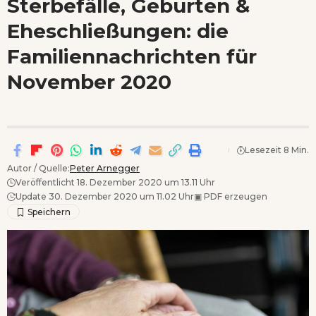
Sterbefälle, Geburten &
Wenn Orte erzählen ...
Eheschließungen: die
Familiennachrichten für
November 2020
Lesezeit 8 Min.
Autor / Quelle:
Peter Arnegger
Veröffentlicht 18. Dezember 2020 um 13.11 Uhr
Update 30. Dezember 2020 um 11.02 Uhr
▣
PDF erzeugen