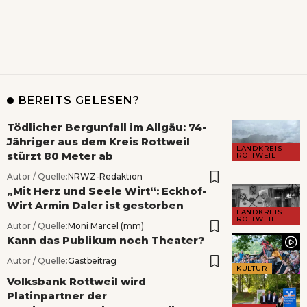
BEREITS GELESEN?
Tödlicher Bergunfall im Allgäu: 74-
Jähriger aus dem Kreis Rottweil
LANDKREIS
stürzt 80 Meter ab
ROTTWEIL
Autor / Quelle:
NRWZ-Redaktion
„Mit Herz und Seele Wirt“: Eckhof-
Wirt Armin Daler ist gestorben
LANDKREIS
ROTTWEIL
Autor / Quelle:
Moni Marcel (mm)
Kann das Publikum noch Theater?
Autor / Quelle:
Gastbeitrag
KULTUR
Volksbank Rottweil wird
Platinpartner der