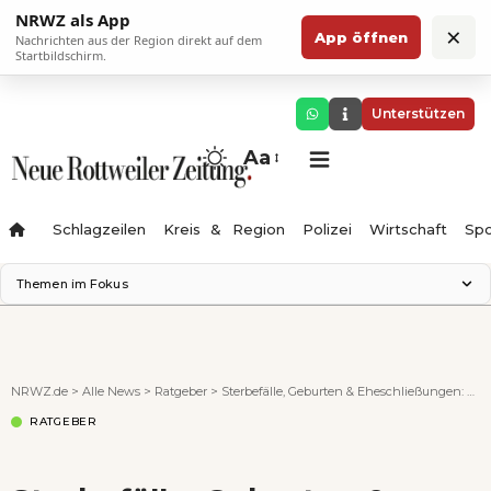
NRWZ als App
×
App öffnen
Nachrichten aus der Region direkt auf dem
Startbildschirm.
Unterstützen
Aa
Schlagzeilen
Kreis & Region
Polizei
Wirtschaft
Spo
Themen im Fokus
Landesgartenschau 2028
Science Center
Staatsmann: Theater & Denken
NRWZ.de
>
Alle News
>
Ratgeber
>
Sterbefälle, Geburten & Eheschließungen: die Familiennachrichten für November 2020
Ferienzauber '26
RATGEBER
Testturm
Neckarline
Gäubahn