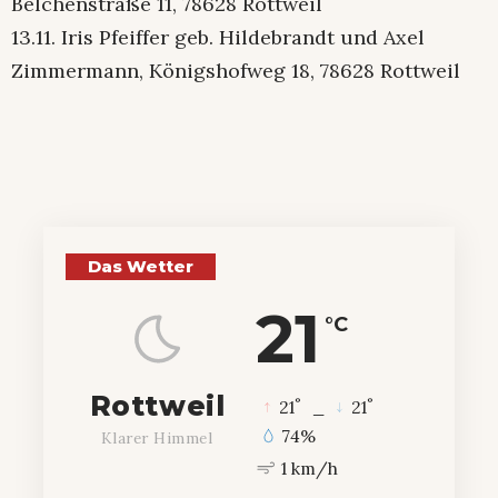
Belchenstraße 11, 78628 Rottweil
13.11. Iris Pfeiffer geb. Hildebrandt und Axel
Zimmermann, Königshofweg 18, 78628 Rottweil
Das Wetter
21
°C
Rottweil
°
°
21
_
21
74%
Klarer Himmel
1 km/h