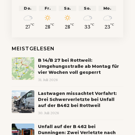
Do.
Fr.
Sa.
So.
Mo.
°C
°C
°C
°C
°C
27
28
28
33
23
MEISTGELESEN
B 14/B 27 bei Rottweil:
Umgehungsstraße ab Montag für
vier Wochen voll gesperrt
31. Juli 2026
Lastwagen missachtet Vorfahrt:
Drei Schwerverletzte bei Unfall
auf der B462 bei Rottweil
30. Juli 2026
Unfall auf der B 462 bei
Dunningen: Zwei Verletzte nach