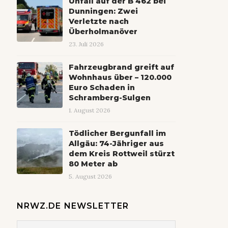
Unfall auf der B 462 bei
Dunningen: Zwei
Verletzte nach
Überholmanöver
23. Juli 2026
Fahrzeugbrand greift auf
Wohnhaus über – 120.000
Euro Schaden in
Schramberg-Sulgen
1. August 2026
Tödlicher Bergunfall im
Allgäu: 74-Jähriger aus
dem Kreis Rottweil stürzt
80 Meter ab
5. August 2026
NRWZ.DE NEWSLETTER