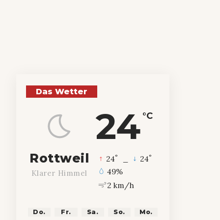
Das Wetter
24
°C
Rottweil
°
°
24
_
24
49%
Klarer Himmel
2 km/h
Do.
Fr.
Sa.
So.
Mo.