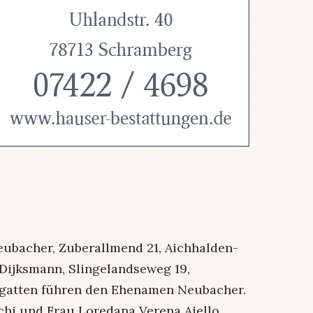
eubacher, Zuberallmend 21, Aichhalden-
Dijksmann, Slingelandseweg 19,
egatten führen den Ehenamen Neubacher.
chi und Frau Loredana Verena Aiello,