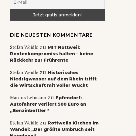
DIE NEUESTEN KOMMENTARE
zu
Stefan Weidle
MIT Rottweil:
Rentenkompromiss halten – keine
Rückkehr zur Frührente
zu
Stefan Weidle
Historisches
Niedrigwasser auf dem Rhein trifft
die Wirtschaft mit voller Wucht
zu
Marcus Lehmann
Epfendorf:
Autofahrer verliert 500 Euro an
„Benzinbettler“
zu
Stefan Weidle
Rottweils Kirchen im
Wandel: „Der größte Umbruch seit
Napoleon“