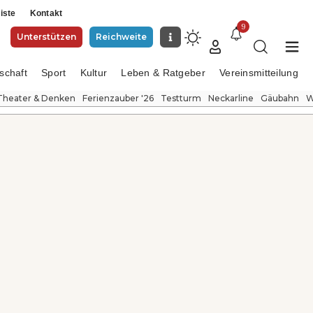
iste
Kontakt
9
Unterstützen
Reichweite
schaft
Sport
Kultur
Leben & Ratgeber
Vereinsmitteilung
Theater & Denken
Ferienzauber '26
Testturm
Neckarline
Gäubahn
W