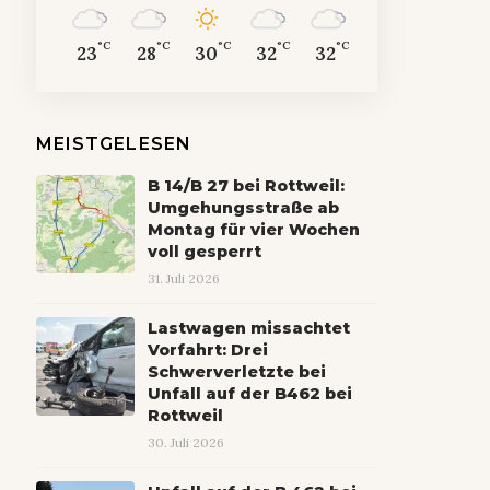
°C
°C
°C
°C
°C
23
28
30
32
32
MEISTGELESEN
B 14/B 27 bei Rottweil:
Umgehungsstraße ab
Montag für vier Wochen
voll gesperrt
31. Juli 2026
Lastwagen missachtet
Vorfahrt: Drei
Schwerverletzte bei
Unfall auf der B462 bei
Rottweil
30. Juli 2026