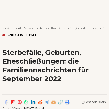
Wenn Orte erzählen ...
NRWZ.de
>
Alle News
>
Landkreis Rottweil
>
Sterbefälle, Geburten, Eheschließungen: die Familiennachrichten für September 2022
LANDKREIS ROTTWEIL
Sterbefälle, Geburten,
Eheschließungen: die
Familiennachrichten für
September 2022
Lesezeit 9 Min.
Autor / Quelle:
NRWZ-Redaktion