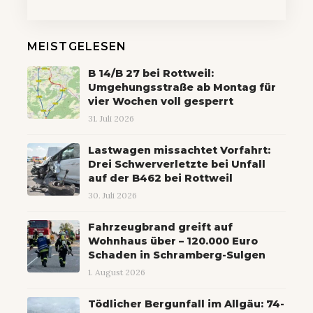
MEISTGELESEN
B 14/B 27 bei Rottweil:
Umgehungsstraße ab Montag für
vier Wochen voll gesperrt
31. Juli 2026
Lastwagen missachtet Vorfahrt:
Drei Schwerverletzte bei Unfall
auf der B462 bei Rottweil
30. Juli 2026
Fahrzeugbrand greift auf
Wohnhaus über – 120.000 Euro
Schaden in Schramberg-Sulgen
1. August 2026
Tödlicher Bergunfall im Allgäu: 74-