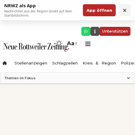
NRWZ als App
×
App öffnen
Nachrichten aus der Region direkt auf dem
Startbildschirm.
Unterstützen
Aa
Stellenanzeigen
Schlagzeilen
Kreis & Region
Polizei
Themen im Fokus
Landesgartenschau 2028
Zimmertheater Rottweil
Science Center
Ferienzauber '26
Testturm
Neckarline
Gäubahn