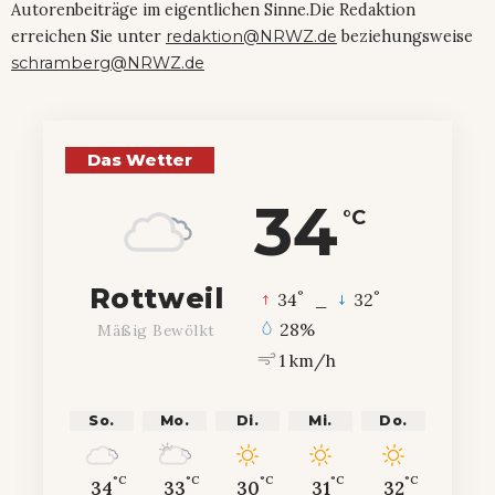
Autorenbeiträge im eigentlichen Sinne.Die Redaktion
erreichen Sie unter
redaktion@NRWZ.de
beziehungsweise
schramberg@NRWZ.de
Das Wetter
34
°C
Rottweil
°
°
34
_
32
28%
Mäßig Bewölkt
1 km/h
So.
Mo.
Di.
Mi.
Do.
°C
°C
°C
°C
°C
34
33
30
31
32