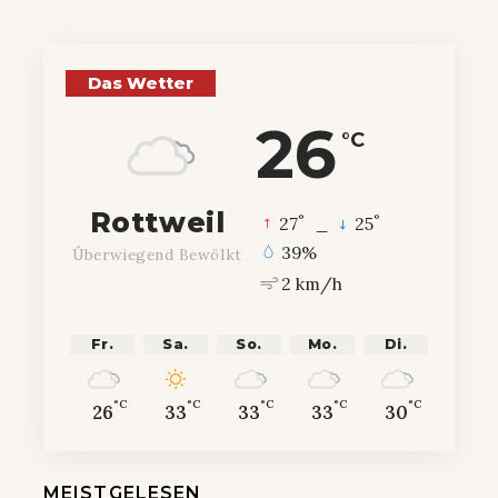
Das Wetter
26
°C
Rottweil
°
°
27
_
25
39%
Überwiegend Bewölkt
2 km/h
Fr.
Sa.
So.
Mo.
Di.
°C
°C
°C
°C
°C
26
33
33
33
30
MEISTGELESEN