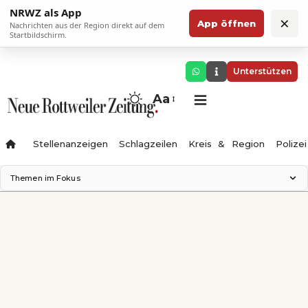
NRWZ als App
×
App öffnen
Nachrichten aus der Region direkt auf dem
Startbildschirm.
Unterstützen
Aa
Stellenanzeigen
Schlagzeilen
Kreis & Region
Polizei
Themen im Fokus
Landesgartenschau 2028
Zimmertheater Rottweil
Science Center
Ferienzauber '26
Testturm
Neckarline
Gäubahn