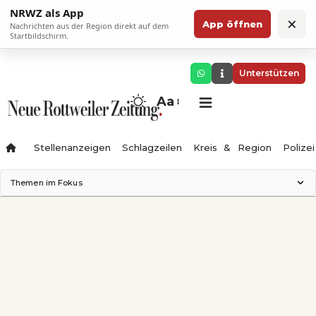
NRWZ als App
×
App öffnen
Nachrichten aus der Region direkt auf dem
Startbildschirm.
Unterstützen
Aa
Stellenanzeigen
Schlagzeilen
Kreis & Region
Polizei
Themen im Fokus
Landesgartenschau 2028
Zimmertheater Rottweil
Science Center
Ferienzauber '26
Testturm
Neckarline
Gäubahn