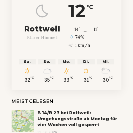
12
°C
Rottweil
°
°
14
_
11
74%
Klarer Himmel
1 km/h
Sa.
So.
Mo.
Di.
Mi.
°C
°C
°C
°C
°C
32
35
33
31
30
MEISTGELESEN
B 14/B 27 bei Rottweil:
Umgehungsstraße ab Montag für
vier Wochen voll gesperrt
31. Juli 2026