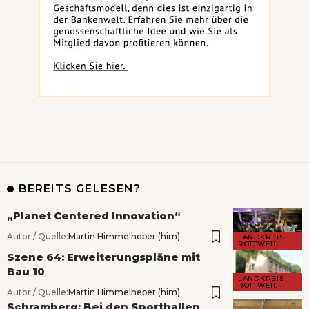
BEREITS GELESEN?
„Planet Centered Innovation“
Autor / Quelle:
Martin Himmelheber (him)
LANDKREIS
ROTTWEIL
Szene 64: Erweiterungspläne mit
Bau 10
LANDKREIS
ROTTWEIL
Autor / Quelle:
Martin Himmelheber (him)
Schramberg: Bei den Sporthallen