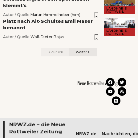
klemmt’s
LANDKREIS
ROTTWEIL
Autor / Quelle:
Martin Himmelheber (him)
Platz nach Alt-Schultes Emil Maser
benannt
LANDKREIS
ROTTWEIL
Autor / Quelle:
Wolf-Dieter Bojus
Zurück
Weiter
NRWZ.de – die Neue
Rottweiler Zeitung
NRWZ.de – Nachrichten, die