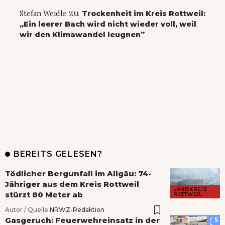
zu
Stefan Weidle
Trockenheit im Kreis Rottweil:
„Ein leerer Bach wird nicht wieder voll, weil
wir den Klimawandel leugnen”
BEREITS GELESEN?
Tödlicher Bergunfall im Allgäu: 74-
Jähriger aus dem Kreis Rottweil
LANDKREIS
stürzt 80 Meter ab
ROTTWEIL
Autor / Quelle:
NRWZ-Redaktion
Gasgeruch: Feuerwehreinsatz in der
5