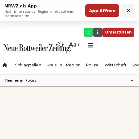
NRWZ als App
×
App öffnen
Nachrichten aus der Region direkt auf dem
Startbildschirm.
Unterstützen
Aa
Schlagzeilen
Kreis & Region
Polizei
Wirtschaft
Spo
Themen im Fokus
Landesgartenschau 2028
Science Center
Staatsmann: Theater & Denken
Ferienzauber '26
Testturm
Neckarline
Gäubahn