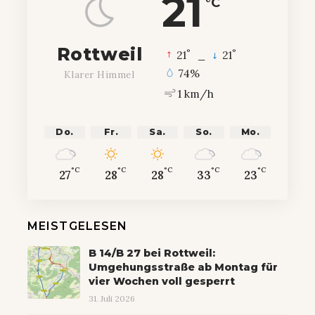
21
°C
Rottweil
°
°
21
_
21
74%
Klarer Himmel
1 km/h
Do.
Fr.
Sa.
So.
Mo.
°C
°C
°C
°C
°C
27
28
28
33
23
MEISTGELESEN
B 14/B 27 bei Rottweil:
Umgehungsstraße ab Montag für
vier Wochen voll gesperrt
31. Juli 2026