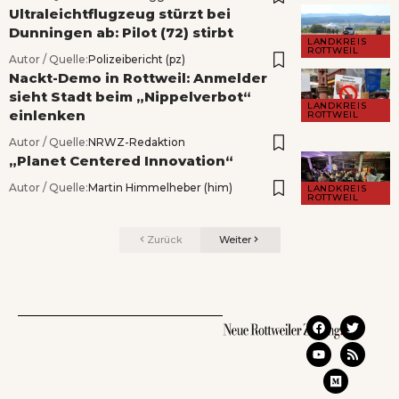
Ultraleichtflugzeug stürzt bei
Dunningen ab: Pilot (72) stirbt
LANDKREIS
ROTTWEIL
Autor / Quelle:
Polizeibericht (pz)
Nackt-Demo in Rottweil: Anmelder
sieht Stadt beim „Nippelverbot“
LANDKREIS
einlenken
ROTTWEIL
Autor / Quelle:
NRWZ-Redaktion
„Planet Centered Innovation“
Autor / Quelle:
Martin Himmelheber (him)
LANDKREIS
ROTTWEIL
Zurück
Weiter