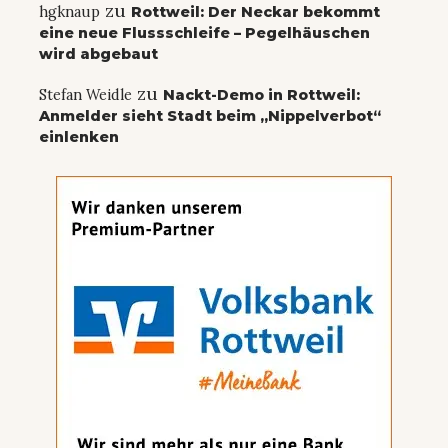
zu
hgknaup
Rottweil: Der Neckar bekommt
eine neue Flussschleife – Pegelhäuschen
wird abgebaut
zu
Stefan Weidle
Nackt-Demo in Rottweil:
Anmelder sieht Stadt beim „Nippelverbot“
einlenken