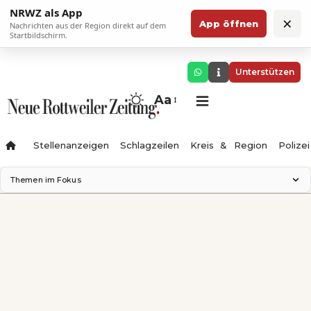
NRWZ als App
×
App öffnen
Nachrichten aus der Region direkt auf dem
Startbildschirm.
Unterstützen
Aa
Stellenanzeigen
Schlagzeilen
Kreis & Region
Polizei
Themen im Fokus
Landesgartenschau 2028
Zimmertheater Rottweil
Science Center
Ferienzauber '26
Testturm
Neckarline
Gäubahn