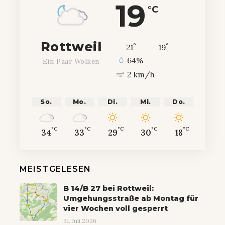
19
°C
Rottweil
°
°
21
_
19
64%
Ein Paar Wolken
2 km/h
So.
Mo.
Di.
Mi.
Do.
°C
°C
°C
°C
°C
34
33
29
30
18
MEISTGELESEN
B 14/B 27 bei Rottweil:
Umgehungsstraße ab Montag für
vier Wochen voll gesperrt
31. Juli 2026