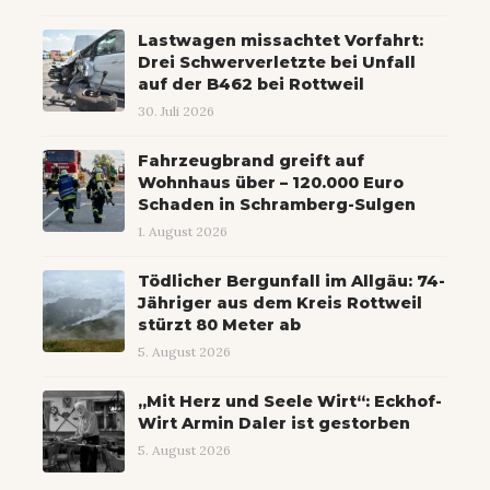
Lastwagen missachtet Vorfahrt:
Drei Schwerverletzte bei Unfall
auf der B462 bei Rottweil
30. Juli 2026
Fahrzeugbrand greift auf
Wohnhaus über – 120.000 Euro
Schaden in Schramberg-Sulgen
1. August 2026
Tödlicher Bergunfall im Allgäu: 74-
Jähriger aus dem Kreis Rottweil
stürzt 80 Meter ab
5. August 2026
„Mit Herz und Seele Wirt“: Eckhof-
Wirt Armin Daler ist gestorben
5. August 2026