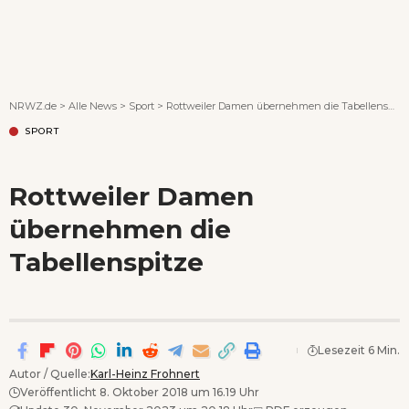
Wenn Orte erzählen ...
NRWZ.de
>
Alle News
>
Sport
>
Rottweiler Damen übernehmen die Tabellenspitze
SPORT
Rottweiler Damen
übernehmen die
Tabellenspitze
Lesezeit 6 Min.
Autor / Quelle:
Karl-Heinz Frohnert
Veröffentlicht 8. Oktober 2018 um 16.19 Uhr