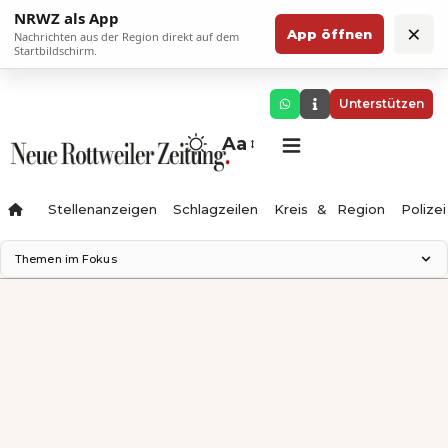
NRWZ als App
×
App öffnen
Nachrichten aus der Region direkt auf dem
Startbildschirm.
Unterstützen
Aa
Stellenanzeigen
Schlagzeilen
Kreis & Region
Polizei
Themen im Fokus
Landesgartenschau 2028
Zimmertheater Rottweil
Science Center
Ferienzauber '26
Testturm
Neckarline
Gäubahn