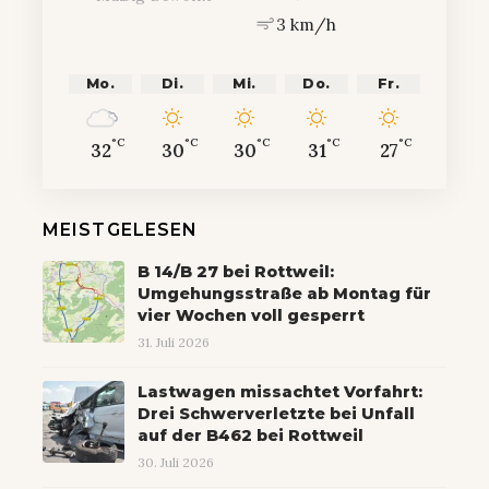
3 km/h
Mo.
Di.
Mi.
Do.
Fr.
°C
°C
°C
°C
°C
32
30
30
31
27
MEISTGELESEN
B 14/B 27 bei Rottweil:
Umgehungsstraße ab Montag für
vier Wochen voll gesperrt
31. Juli 2026
Lastwagen missachtet Vorfahrt:
Drei Schwerverletzte bei Unfall
auf der B462 bei Rottweil
30. Juli 2026