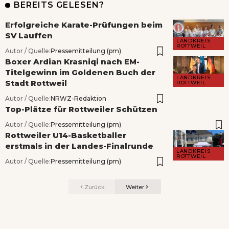
BEREITS GELESEN?
Erfolgreiche Karate-Prüfungen beim
SV Lauffen
LANDKREIS
ROTTWEIL
Autor / Quelle:
Pressemitteilung (pm)
Boxer Ardian Krasniqi nach EM-
Titelgewinn im Goldenen Buch der
LANDKREIS
Stadt Rottweil
ROTTWEIL
Autor / Quelle:
NRWZ-Redaktion
Top-Plätze für Rottweiler Schützen
Autor / Quelle:
Pressemitteilung (pm)
Rottweiler U14-Basketballer
erstmals in der Landes-Finalrunde
LANDKREIS
ROTTWEIL
Autor / Quelle:
Pressemitteilung (pm)
Zurück
Weiter