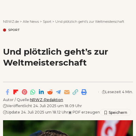
Wenn Orte erzählen ...
NRWZ.de
>
Alle News
>
Sport
>
Und plötzlich geht’s zur Weltmeisterschaft
SPORT
Und plötzlich geht’s zur
Weltmeisterschaft
Lesezeit 4 Min.
Autor / Quelle:
NRWZ-Redaktion
Veröffentlicht 24. Juli 2025 um 18.09 Uhr
Update 24. Juli 2025 um 18.12 Uhr
▣
PDF erzeugen