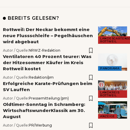
BEREITS GELESEN?
Rottweil: Der Neckar bekommt eine
neue Flussschleife – Pegelhäuschen
LANDESGARTENS
wird abgebaut
ROTTWEIL
Autor / Quelle:
NRWZ-Redaktion
Ventilatoren 40 Prozent teurer: Was
der Hitzesommer Käufer im Kreis
Rottweil kostet
PANORAMA
Autor / Quelle:
Redaktion/pm
Erfolgreiche Karate-Prüfungen beim
SV Lauffen
LANDKREIS
ROTTWEIL
Autor / Quelle:
Pressemitteilung (pm)
Oldtimer-Sonntag in Schramberg:
WirtschaftswunderKlassik am 30.
August
ANZEIGE
Autor / Quelle:
PR/Werbung