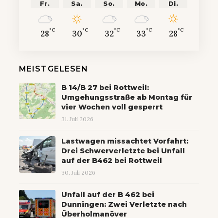
Fr.
Sa.
So.
Mo.
Di.
°C
°C
°C
°C
°C
28
30
32
33
28
MEISTGELESEN
B 14/B 27 bei Rottweil:
Umgehungsstraße ab Montag für
vier Wochen voll gesperrt
31. Juli 2026
Lastwagen missachtet Vorfahrt:
Drei Schwerverletzte bei Unfall
auf der B462 bei Rottweil
30. Juli 2026
Unfall auf der B 462 bei
Dunningen: Zwei Verletzte nach
Überholmanöver