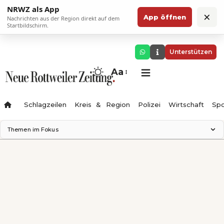
NRWZ als App
×
App öffnen
Nachrichten aus der Region direkt auf dem
Startbildschirm.
Unterstützen
Aa
Schlagzeilen
Kreis & Region
Polizei
Wirtschaft
Spo
Themen im Fokus
Landesgartenschau 2028
Science Center
Staatsmann: Theater & Denken
Ferienzauber '26
Testturm
Neckarline
Gäubahn