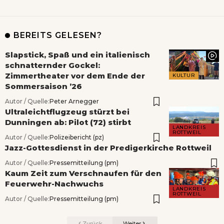
BEREITS GELESEN?
Slapstick, Spaß und ein italienisch
schnatternder Gockel:
Zimmertheater vor dem Ende der
KULTUR
Sommersaison ’26
Autor / Quelle:
Peter Arnegger
Ultraleichtflugzeug stürzt bei
Dunningen ab: Pilot (72) stirbt
LANDKREIS
ROTTWEIL
Autor / Quelle:
Polizeibericht (pz)
Jazz-Gottesdienst in der Predigerkirche Rottweil
Autor / Quelle:
Pressemitteilung (pm)
Kaum Zeit zum Verschnaufen für den
Feuerwehr-Nachwuchs
LANDKREIS
ROTTWEIL
Autor / Quelle:
Pressemitteilung (pm)
Zurück
Weiter