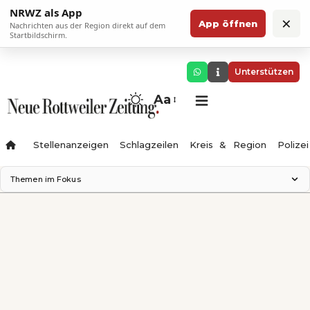
NRWZ als App
×
App öffnen
Nachrichten aus der Region direkt auf dem
Startbildschirm.
Unterstützen
Aa
Stellenanzeigen
Schlagzeilen
Kreis & Region
Polizei
Themen im Fokus
Landesgartenschau 2028
Zimmertheater Rottweil
Science Center
Ferienzauber '26
Testturm
Neckarline
Gäubahn