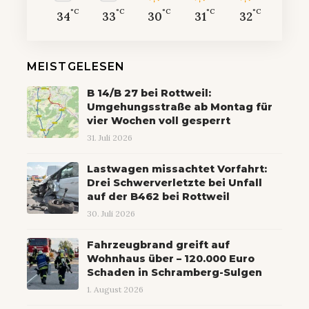
°C
°C
°C
°C
°C
34
33
30
31
32
MEISTGELESEN
B 14/B 27 bei Rottweil:
Umgehungsstraße ab Montag für
vier Wochen voll gesperrt
31. Juli 2026
Lastwagen missachtet Vorfahrt:
Drei Schwerverletzte bei Unfall
auf der B462 bei Rottweil
30. Juli 2026
Fahrzeugbrand greift auf
Wohnhaus über – 120.000 Euro
Schaden in Schramberg-Sulgen
1. August 2026