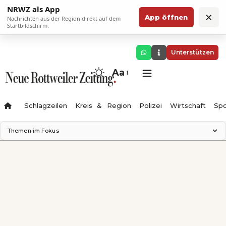
NRWZ als App
×
App öffnen
Nachrichten aus der Region direkt auf dem
Startbildschirm.
Unterstützen
Aa
Schlagzeilen
Kreis & Region
Polizei
Wirtschaft
Spo
Themen im Fokus
Landesgartenschau 2028
Science Center
Staatsmann: Theater & Denken
Ferienzauber '26
Testturm
Neckarline
Gäubahn