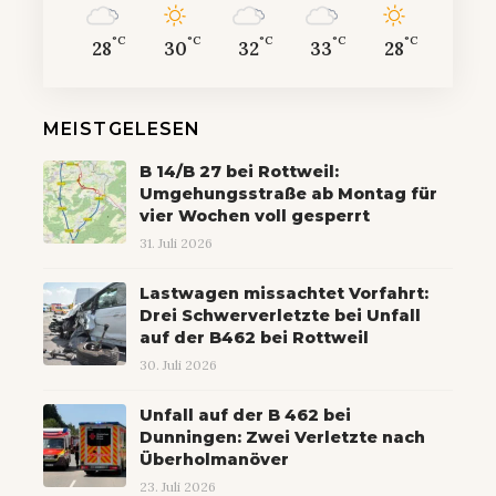
°C
°C
°C
°C
°C
28
30
32
33
28
MEISTGELESEN
B 14/B 27 bei Rottweil:
Umgehungsstraße ab Montag für
vier Wochen voll gesperrt
31. Juli 2026
Lastwagen missachtet Vorfahrt:
Drei Schwerverletzte bei Unfall
auf der B462 bei Rottweil
30. Juli 2026
Unfall auf der B 462 bei
Dunningen: Zwei Verletzte nach
Überholmanöver
23. Juli 2026