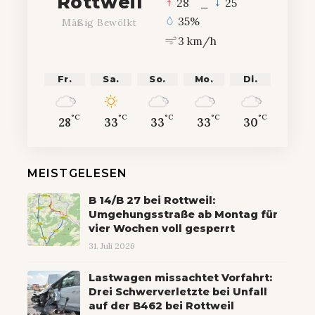
Rottweil
°
°
28
_
25
35%
Mäßig Bewölkt
3 km/h
Fr.
Sa.
So.
Mo.
Di.
°C
°C
°C
°C
°C
28
33
33
33
30
MEISTGELESEN
B 14/B 27 bei Rottweil:
Umgehungsstraße ab Montag für
vier Wochen voll gesperrt
31. Juli 2026
Lastwagen missachtet Vorfahrt:
Drei Schwerverletzte bei Unfall
auf der B462 bei Rottweil