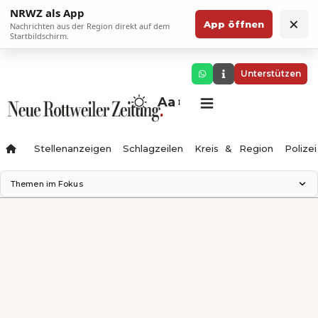
NRWZ als App
×
App öffnen
Nachrichten aus der Region direkt auf dem
Startbildschirm.
Unterstützen
Aa
Stellenanzeigen
Schlagzeilen
Kreis & Region
Polizei
Themen im Fokus
Landesgartenschau 2028
Zimmertheater Rottweil
Science Center
Ferienzauber '26
Testturm
Neckarline
Gäubahn