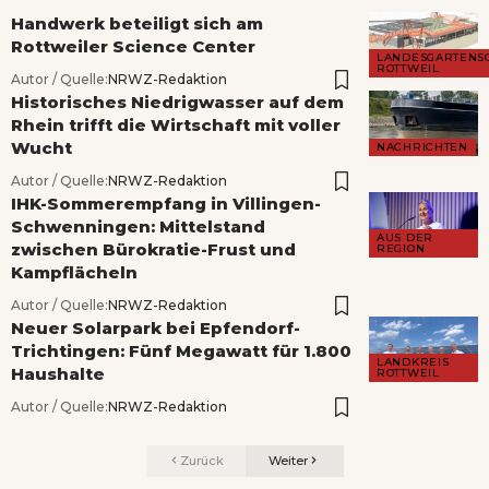
Handwerk beteiligt sich am
Rottweiler Science Center
LANDESGARTENS
ROTTWEIL
Autor / Quelle:
NRWZ-Redaktion
Historisches Niedrigwasser auf dem
Rhein trifft die Wirtschaft mit voller
Wucht
NACHRICHTEN
Autor / Quelle:
NRWZ-Redaktion
IHK-Sommerempfang in Villingen-
Schwenningen: Mittelstand
AUS DER
zwischen Bürokratie-Frust und
REGION
Kampflächeln
Autor / Quelle:
NRWZ-Redaktion
Neuer Solarpark bei Epfendorf-
Trichtingen: Fünf Megawatt für 1.800
LANDKREIS
Haushalte
ROTTWEIL
Autor / Quelle:
NRWZ-Redaktion
Zurück
Weiter