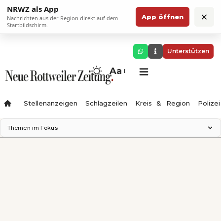
NRWZ als App
×
App öffnen
Nachrichten aus der Region direkt auf dem
Startbildschirm.
Unterstützen
Aa
Stellenanzeigen
Schlagzeilen
Kreis & Region
Polizei
Themen im Fokus
Landesgartenschau 2028
Zimmertheater Rottweil
Science Center
Ferienzauber '26
Testturm
Neckarline
Gäubahn