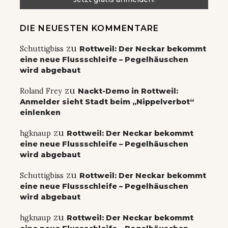
DIE NEUESTEN KOMMENTARE
zu
Schuttigbiss
Rottweil: Der Neckar bekommt
eine neue Flussschleife – Pegelhäuschen
wird abgebaut
zu
Roland Frey
Nackt-Demo in Rottweil:
Anmelder sieht Stadt beim „Nippelverbot“
einlenken
zu
hgknaup
Rottweil: Der Neckar bekommt
eine neue Flussschleife – Pegelhäuschen
wird abgebaut
zu
Schuttigbiss
Rottweil: Der Neckar bekommt
eine neue Flussschleife – Pegelhäuschen
wird abgebaut
zu
hgknaup
Rottweil: Der Neckar bekommt