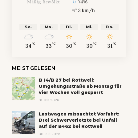
74%
Mäßig Bewölkt
3 km/h
So.
Mo.
Di.
Mi.
Do.
°C
°C
°C
°C
°C
34
33
30
30
31
MEISTGELESEN
B 14/B 27 bei Rottweil:
Umgehungsstraße ab Montag für
vier Wochen voll gesperrt
31. Juli 2026
Lastwagen missachtet Vorfahrt:
Drei Schwerverletzte bei Unfall
auf der B462 bei Rottweil
30. Juli 2026