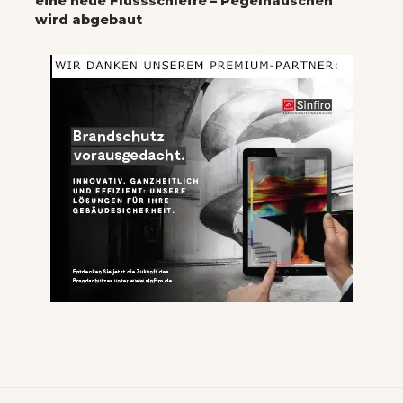
eine neue Flussschleife – Pegelhäuschen
wird abgebaut