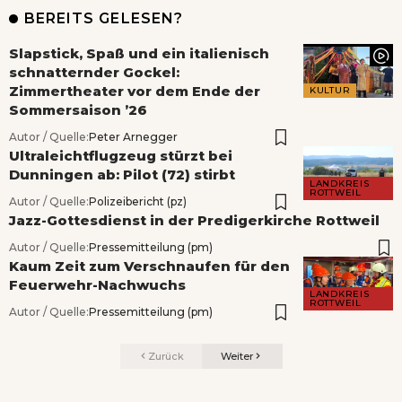
BEREITS GELESEN?
Slapstick, Spaß und ein italienisch
schnatternder Gockel:
Zimmertheater vor dem Ende der
KULTUR
Sommersaison ’26
Autor / Quelle:
Peter Arnegger
Ultraleichtflugzeug stürzt bei
Dunningen ab: Pilot (72) stirbt
LANDKREIS
ROTTWEIL
Autor / Quelle:
Polizeibericht (pz)
Jazz-Gottesdienst in der Predigerkirche Rottweil
Autor / Quelle:
Pressemitteilung (pm)
Kaum Zeit zum Verschnaufen für den
Feuerwehr-Nachwuchs
LANDKREIS
ROTTWEIL
Autor / Quelle:
Pressemitteilung (pm)
Zurück
Weiter