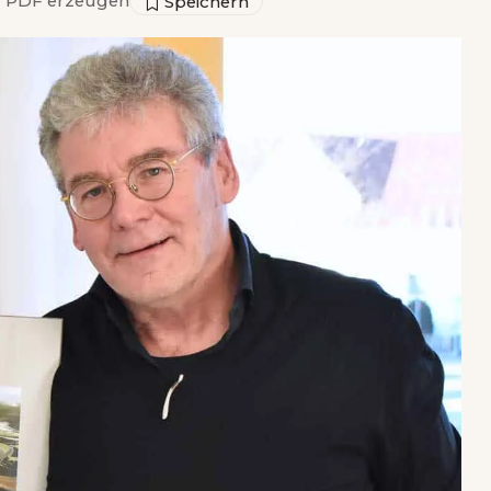
▣
PDF erzeugen