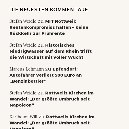
DIE NEUESTEN KOMMENTARE
zu
Stefan Weidle
MIT Rottweil:
Rentenkompromiss halten – keine
Rückkehr zur Frührente
zu
Stefan Weidle
Historisches
Niedrigwasser auf dem Rhein trifft
die Wirtschaft mit voller Wucht
zu
Marcus Lehmann
Epfendorf:
Autofahrer verliert 500 Euro an
„Benzinbettler“
zu
Stefan Weidle
Rottweils Kirchen im
Wandel: „Der größte Umbruch seit
Napoleon“
zu
Karlheinz Will
Rottweils Kirchen im
Wandel: „Der größte Umbruch seit