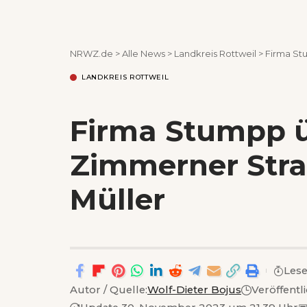
NRWZ.de
>
Alle News
>
Landkreis Rottweil
>
Firma St
LANDKREIS ROTTWEIL
Firma Stumpp 
Zimmerner Stra
Müller
Lese
Autor / Quelle:
Wolf-Dieter Bojus
Veröffentl