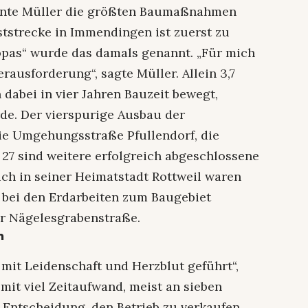
onnte Müller die größten Baumaßnahmen
ststrecke in Immendingen ist zuerst zu
opas“ wurde das damals genannt. „Für mich
rausforderung“, sagte Müller. Allein 3,7
dabei in vier Jahren Bauzeit bewegt,
rde. Der vierspurige Ausbau der
ie Umgehungsstraße Pfullendorf, die
27 sind weitere erfolgreich abgeschlossene
h in seiner Heimatstadt Rottweil waren
, bei den Erdarbeiten zum Baugebiet
er Nägelesgrabenstraße.
n
it Leidenschaft und Herzblut geführt“,
mit viel Zeitaufwand, meist an sieben
 Entscheidung, den Betrieb zu verkaufen,