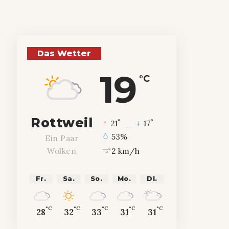
Das Wetter
19
°C
Rottweil
°
°
21
_
17
53%
Ein Paar
2 km/h
Wolken
Fr.
Sa.
So.
Mo.
Di.
°C
°C
°C
°C
°C
28
32
33
31
31