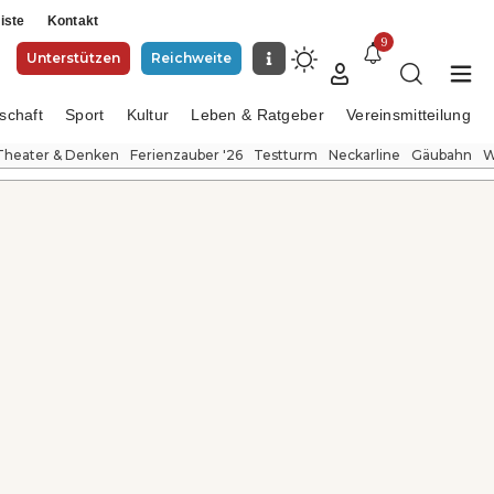
iste
Kontakt
9
Unterstützen
Reichweite
schaft
Sport
Kultur
Leben & Ratgeber
Vereinsmitteilung
Theater & Denken
Ferienzauber '26
Testturm
Neckarline
Gäubahn
W