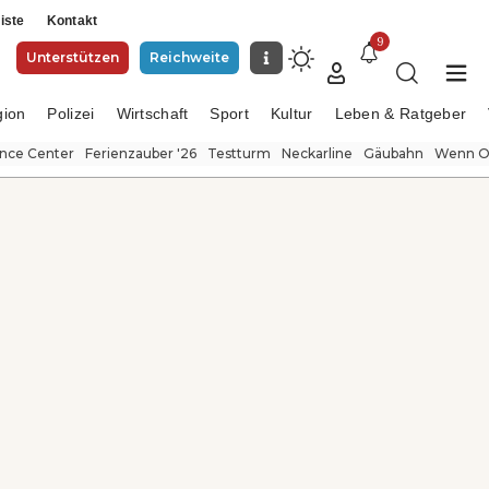
iste
Kontakt
9
Unterstützen
Reichweite
gion
Polizei
Wirtschaft
Sport
Kultur
Leben & Ratgeber
ence Center
Ferienzauber '26
Testturm
Neckarline
Gäubahn
Wenn Or