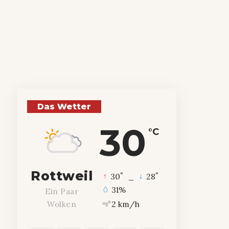
Das Wetter
30
°C
Rottweil
°
°
30
_
28
31%
Ein Paar
2 km/h
Wolken