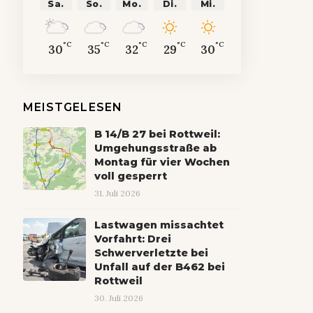
Sa.
So.
Mo.
Di.
Mi.
°C
°C
°C
°C
°C
30
35
32
29
30
MEISTGELESEN
B 14/B 27 bei Rottweil:
Umgehungsstraße ab
Montag für vier Wochen
voll gesperrt
31. Juli 2026
Lastwagen missachtet
Vorfahrt: Drei
Schwerverletzte bei
Unfall auf der B462 bei
Rottweil
30. Juli 2026