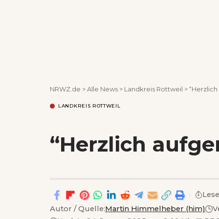
NRWZ.de
>
Alle News
>
Landkreis Rottweil
>
“Herzlic
LANDKREIS ROTTWEIL
“Herzlich auf
Lese
Autor / Quelle:
Martin Himmelheber (him)
V