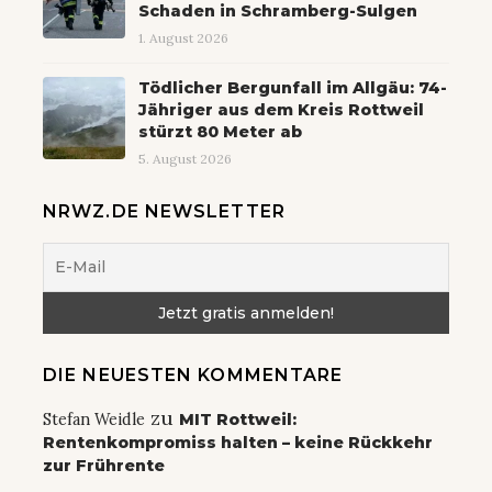
Schaden in Schramberg-Sulgen
1. August 2026
Tödlicher Bergunfall im Allgäu: 74-
Jähriger aus dem Kreis Rottweil
stürzt 80 Meter ab
5. August 2026
NRWZ.DE NEWSLETTER
DIE NEUESTEN KOMMENTARE
zu
Stefan Weidle
MIT Rottweil:
Rentenkompromiss halten – keine Rückkehr
zur Frührente