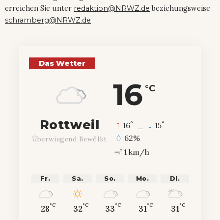
erreichen Sie unter
redaktion@NRWZ.de
beziehungsweise
schramberg@NRWZ.de
Das Wetter
16
°C
Rottweil
°
°
16
_
15
62%
Überwiegend Bewölkt
1 km/h
Fr.
Sa.
So.
Mo.
Di.
°C
°C
°C
°C
°C
28
32
33
31
31