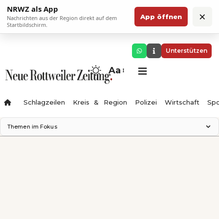
NRWZ als App
×
App öffnen
Nachrichten aus der Region direkt auf dem
Startbildschirm.
Unterstützen
Aa
Schlagzeilen
Kreis & Region
Polizei
Wirtschaft
Spo
Themen im Fokus
Landesgartenschau 2028
Science Center
Staatsmann: Theater & Denken
Ferienzauber '26
Testturm
Neckarline
Gäubahn