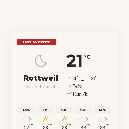
Das Wetter
21
°C
Rottweil
°
°
21
_
21
74%
Klarer Himmel
1 km/h
Do.
Fr.
Sa.
So.
Mo.
°C
°C
°C
°C
°C
27
28
28
33
23