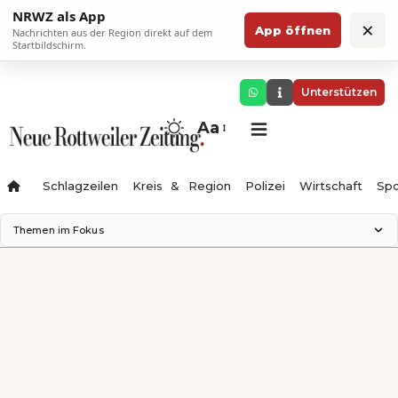
NRWZ als App
×
App öffnen
Nachrichten aus der Region direkt auf dem
Startbildschirm.
Unterstützen
Aa
Schlagzeilen
Kreis & Region
Polizei
Wirtschaft
Spo
Themen im Fokus
Landesgartenschau 2028
Science Center
Staatsmann: Theater & Denken
Ferienzauber '26
Testturm
Neckarline
Gäubahn