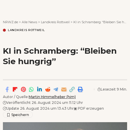
Wenn Orte erzählen ...
NRWZ.de
>
Alle News
>
Landkreis Rottweil
>
KI in Schramberg: “Bleiben Sie hungrig”
LANDKREIS ROTTWEIL
KI in Schramberg: “Bleiben
Sie hungrig”
Lesezeit 9 Min.
Autor / Quelle:
Martin Himmelheber (him)
Veröffentlicht 26. August 2024 um 11.12 Uhr
Update 26. August 2024 um 13.43 Uhr
▣
PDF erzeugen