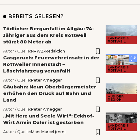
BEREITS GELESEN?
Tödlicher Bergunfall im Allgäu: 74-
Jähriger aus dem Kreis Rottweil
LANDKREIS
stürzt 80 Meter ab
ROTTWEIL
Autor / Quelle:
NRWZ-Redaktion
Gasgeruch: Feuerwehreinsatz in der
5
Rottweiler Innenstadt –
LANDKREIS
Löschfahrzeug verunfallt
ROTTWEIL
Autor / Quelle:
Peter Arnegger
Gäubahn: Neun Oberbürgermeister
erhöhen den Druck auf Bahn und
AUS DER
Land
REGION
Autor / Quelle:
Peter Arnegger
„Mit Herz und Seele Wirt“: Eckhof-
Wirt Armin Daler ist gestorben
LANDKREIS
ROTTWEIL
Autor / Quelle:
Moni Marcel (mm)