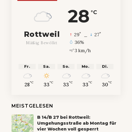
28
°C
Rottweil
°
°
29
_
27
36%
Mäßig Bewölkt
3 km/h
Fr.
Sa.
So.
Mo.
Di.
°C
°C
°C
°C
°C
28
33
33
33
30
MEISTGELESEN
B 14/B 27 bei Rottweil:
Umgehungsstraße ab Montag für
vier Wochen voll gesperrt