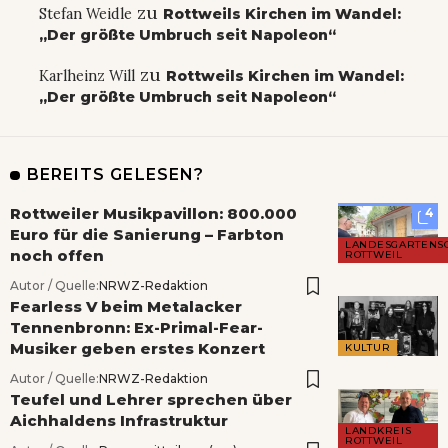
zu
Stefan Weidle
Rottweils Kirchen im Wandel:
„Der größte Umbruch seit Napoleon“
zu
Karlheinz Will
Rottweils Kirchen im Wandel:
„Der größte Umbruch seit Napoleon“
BEREITS GELESEN?
Rottweiler Musikpavillon: 800.000
4
Euro für die Sanierung – Farbton
LANDESGARTENS
noch offen
ROTTWEIL
Autor / Quelle:
NRWZ-Redaktion
Fearless V beim Metalacker
Tennenbronn: Ex-Primal-Fear-
Musiker geben erstes Konzert
KULTUR
Autor / Quelle:
NRWZ-Redaktion
Teufel und Lehrer sprechen über
Aichhaldens Infrastruktur
LANDKREIS
ROTTWEIL