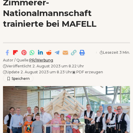
Zimmerer-
Wenn Orte erzählen ...
Nationalmannschaft
- Anzeige -
trainierte bei MAFELL
Lesezeit 3 Min.
Autor / Quelle:
PR/Werbung
Veröffentlicht 2. August 2023 um 8.22 Uhr
Update 2. August 2023 um 8.23 Uhr
▣
PDF erzeugen