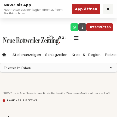
NRWZ als App
×
App öffnen
Nachrichten aus der Region direkt auf dem
Startbildschirm.
Unterstützen
Aa
Stellenanzeigen
Schlagzeilen
Kreis & Region
Polizei
Themen im Fokus
Landesgartenschau 2028
Zimmertheater Rottweil
Science Center
NRWZ.de
>
Alle News
>
Landkreis Rottweil
>
Zimmerer-Nationalmannschaft trainierte bei MAFELL
Ferienzauber '26
LANDKREIS ROTTWEIL
Testturm
Neckarline
Gäubahn