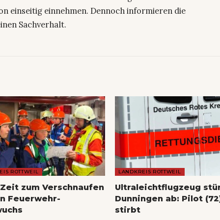
on einseitig einnehmen. Dennoch informieren die
einen Sachverhalt.
EIS ROTTWEIL
LANDKREIS ROTTWEIL
Zeit zum Verschnaufen
Ultraleichtflugzeug stü
en Feuerwehr-
Dunningen ab: Pilot (72
wuchs
stirbt