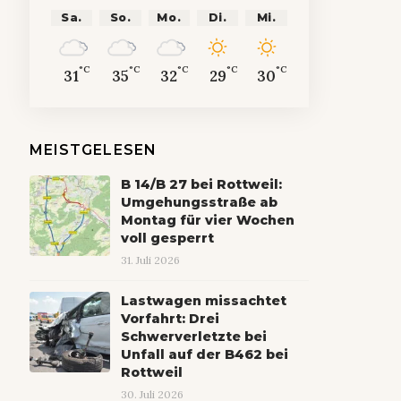
Sa.
So.
Mo.
Di.
Mi.
°C
°C
°C
°C
°C
31
35
32
29
30
MEISTGELESEN
B 14/B 27 bei Rottweil:
Umgehungsstraße ab
Montag für vier Wochen
voll gesperrt
31. Juli 2026
Lastwagen missachtet
Vorfahrt: Drei
Schwerverletzte bei
Unfall auf der B462 bei
Rottweil
30. Juli 2026