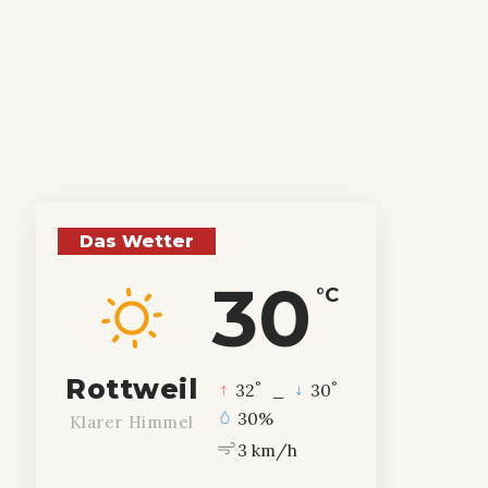
Das Wetter
30
°C
Rottweil
°
°
32
_
30
30%
Klarer Himmel
3 km/h