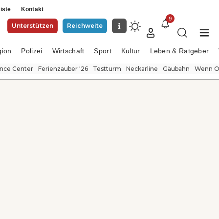
iste
Kontakt
9
Unterstützen
Reichweite
gion
Polizei
Wirtschaft
Sport
Kultur
Leben & Ratgeber
ence Center
Ferienzauber '26
Testturm
Neckarline
Gäubahn
Wenn Or