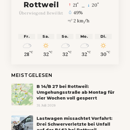
Rottweil
°
°
21
_
20
49%
Überwiegend Bewölkt
2 km/h
Fr.
Sa.
So.
Mo.
Di.
°C
°C
°C
°C
°C
28
32
32
32
30
MEISTGELESEN
B 14/B 27 bei Rottweil:
Umgehungsstraße ab Montag für
vier Wochen voll gesperrt
31. Juli 2026
Lastwagen missachtet Vorfahrt:
Drei Schwerverletzte bei Unfall