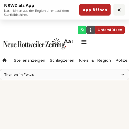
NRWZ als App
×
App öffnen
Nachrichten aus der Region direkt auf dem
Startbildschirm.
Unterstützen
Aa
Stellenanzeigen
Schlagzeilen
Kreis & Region
Polizei
Themen im Fokus
Landesgartenschau 2028
Zimmertheater Rottweil
Science Center
Ferienzauber '26
Testturm
Neckarline
Gäubahn