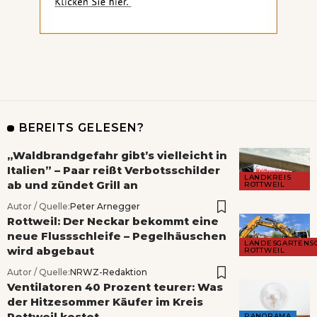
BEREITS GELESEN?
„Waldbrandgefahr gibt’s vielleicht in
Italien” – Paar reißt Verbotsschilder
LANDKREIS
ab und zündet Grill an
ROTTWEIL
Autor / Quelle:
Peter Arnegger
Rottweil: Der Neckar bekommt eine
neue Flussschleife – Pegelhäuschen
LANDESGARTENS
wird abgebaut
ROTTWEIL
Autor / Quelle:
NRWZ-Redaktion
Ventilatoren 40 Prozent teurer: Was
der Hitzesommer Käufer im Kreis
Rottweil kostet
PANORAMA