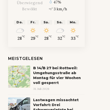
47%
Überwiegend
3 km/h
Bewölkt
Do.
Fr.
Sa.
So.
Mo.
°C
°C
°C
°C
°C
28
29
28
32
33
MEISTGELESEN
B 14/B 27 bei Rottweil:
Umgehungsstraße ab
Montag für vier Wochen
voll gesperrt
31. Juli 2026
Lastwagen missachtet
Vorfahrt: Drei
Schwerverletzte bei