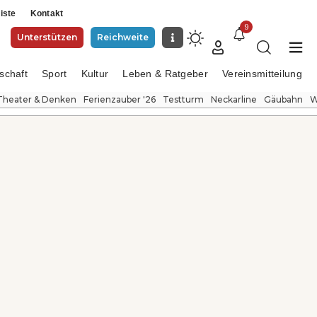
iste
Kontakt
9
Unterstützen
Reichweite
schaft
Sport
Kultur
Leben & Ratgeber
Vereinsmitteilung
Theater & Denken
Ferienzauber '26
Testturm
Neckarline
Gäubahn
W