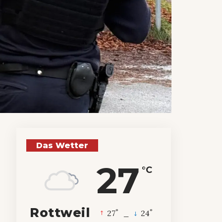
Das Wetter
27
°C
Rottweil
°
°
27
_
24