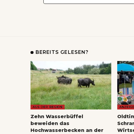
BEREITS GELESEN?
AUS DER REGION
ANZEIG
Zehn Wasserbüffel
Oldti
beweiden das
Schra
Hochwasserbecken an der
Wirts