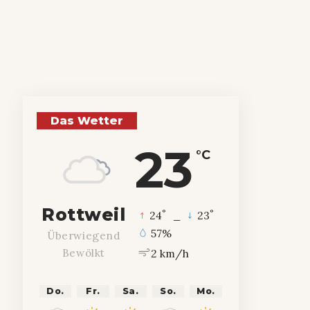
Das Wetter
23
°C
Rottweil
°
°
24
_
23
57%
Überwiegend
2 km/h
Bewölkt
Do.
Fr.
Sa.
So.
Mo.