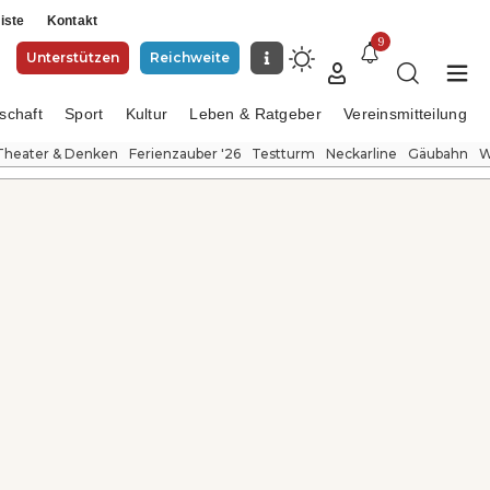
iste
Kontakt
9
Unterstützen
Reichweite
schaft
Sport
Kultur
Leben & Ratgeber
Vereinsmitteilung
Theater & Denken
Ferienzauber '26
Testturm
Neckarline
Gäubahn
W