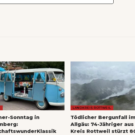
E
LANDKREIS ROTTWEIL
mer-Sonntag in
Tödlicher Bergunfall i
mberg:
Allgäu: 74-Jähriger au
chaftswunderKlassik
Kreis Rottweil stürzt 8