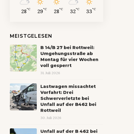
°C
°C
°C
°C
°C
28
29
28
32
33
MEISTGELESEN
B 14/B 27 bei Rottweil:
Umgehungsstraße ab
Montag für vier Wochen
voll gesperrt
31. Juli 2026
Lastwagen missachtet
Vorfahrt: Drei
Schwerverletzte bei
Unfall auf der B462 bei
Rottweil
30. Juli 2026
Unfall auf der B 462 bei