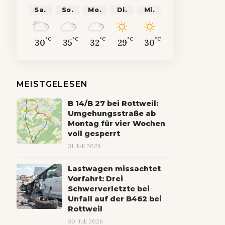
Sa.
So.
Mo.
Di.
Mi.
°C
°C
°C
°C
°C
30
35
32
29
30
MEISTGELESEN
B 14/B 27 bei Rottweil:
Umgehungsstraße ab
Montag für vier Wochen
voll gesperrt
31. Juli 2026
Lastwagen missachtet
Vorfahrt: Drei
Schwerverletzte bei
Unfall auf der B462 bei
Rottweil
30. Juli 2026