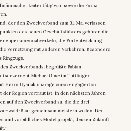
ufmännischer Leiter tätig war, sowie die Firma
gen.
nd, der den Zweckverband zum 31. Mai verlassen
rpunkten des neuen Geschäftsführers gehören die
ienenpersonennahverkehr, die Fortentwicklung
 die Vernetzung mit anderen Verkehren. Besondere
es Ringzugs.
r des Zweckverbands, begrüßte Fabian
tsdezernent Michael Guse im Tuttlinger
 mit Herrn Uyanakumarage einen engagierten
 der Region vertraut ist. In den nächsten Jahren
 auf den Zweckverband zu, die die drei
hwarzwald-Baar gemeinsam meistern wollen. Der
hes und vorbildliches Modellprojekt, dessen Zukunft
t.“