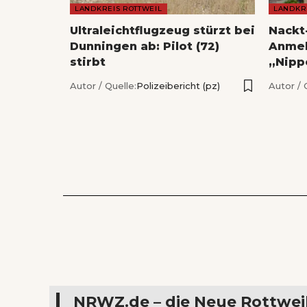
LANDKREIS ROTTWEIL
LANDKR
Ultraleichtflugzeug stürzt bei
Nackt
Dunningen ab: Pilot (72)
Anmel
stirbt
„Nipp
Autor / Quelle:
Polizeibericht (pz)
Autor / 
NRWZ.de – die Neue Rottwei