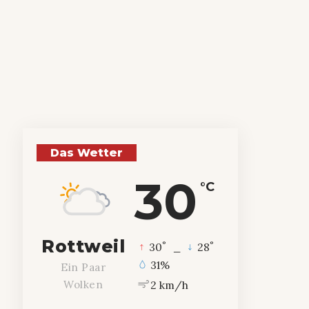
Das Wetter
30
°C
Rottweil
°
°
30
_
28
31%
Ein Paar
2 km/h
Wolken