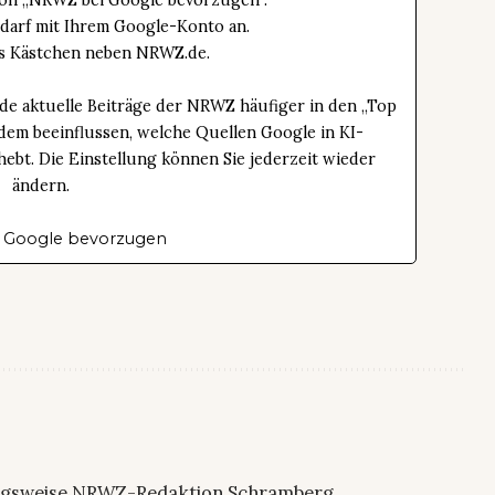
tton „NRWZ bei Google bevorzugen“.
edarf mit Ihrem Google-Konto an.
das Kästchen neben NRWZ.de.
de aktuelle Beiträge der NRWZ häufiger in den „Top
dem beeinflussen, welche Quellen Google in KI-
bt. Die Einstellung können Sie jederzeit wieder
ändern.
 Google bevorzugen
ngsweise NRWZ-Redaktion Schramberg