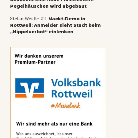
Pegelhäuschen wird abgebaut
zu
Stefan Weidle
Nackt-Demo in
Rottweil: Anmelder sieht Stadt beim
„Nippelverbot“ einlenken