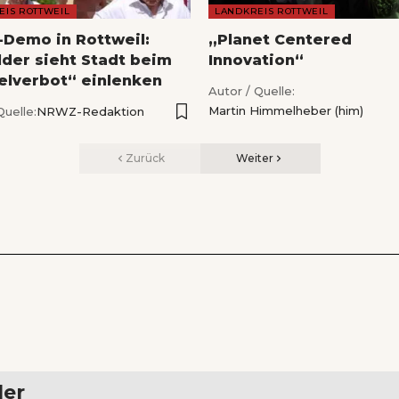
EIS ROTTWEIL
LANDKREIS ROTTWEIL
-Demo in Rottweil:
„Planet Centered
der sieht Stadt beim
Innovation“
elverbot“ einlenken
Autor / Quelle:
Martin Himmelheber (him)
Quelle:
NRWZ-Redaktion
Zurück
Weiter
ler