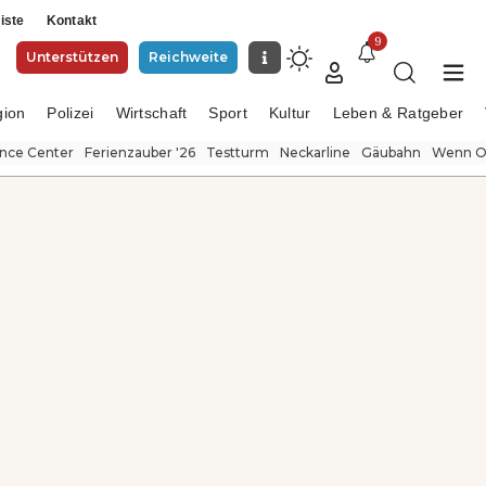
iste
Kontakt
9
Unterstützen
Reichweite
gion
Polizei
Wirtschaft
Sport
Kultur
Leben & Ratgeber
ence Center
Ferienzauber '26
Testturm
Neckarline
Gäubahn
Wenn Or