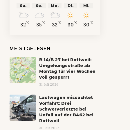
Sa.
So.
Mo.
Di.
Mi.
°C
°C
°C
°C
°C
32
35
32
30
30
MEISTGELESEN
B 14/B 27 bei Rottweil:
Umgehungsstraße ab
Montag für vier Wochen
voll gesperrt
31. Juli 2026
Lastwagen missachtet
Vorfahrt: Drei
Schwerverletzte bei
Unfall auf der B462 bei
Rottweil
30. Juli 2026