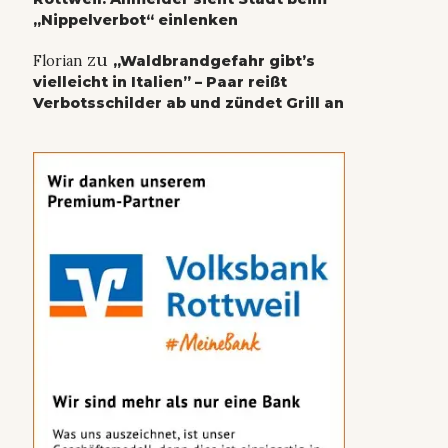
„Nippelverbot“ einlenken
zu
Florian
„Waldbrandgefahr gibt’s
vielleicht in Italien” – Paar reißt
Verbotsschilder ab und zündet Grill an