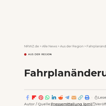
NRWZ.de
>
Alle News
>
Aus der Region
>
Fahrplanänd
AUS DER REGION
Fahrplanänderu
Lese
Autor / Quelle:
Pressemitteilung (pm)
Veröf