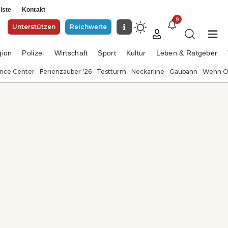
iste
Kontakt
9
Unterstützen
Reichweite
gion
Polizei
Wirtschaft
Sport
Kultur
Leben & Ratgeber
ence Center
Ferienzauber '26
Testturm
Neckarline
Gäubahn
Wenn Or