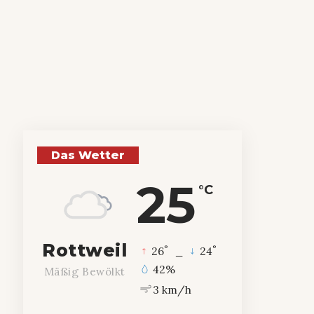
Das Wetter
25
°C
Rottweil
°
°
26
_
24
42%
Mäßig Bewölkt
3 km/h