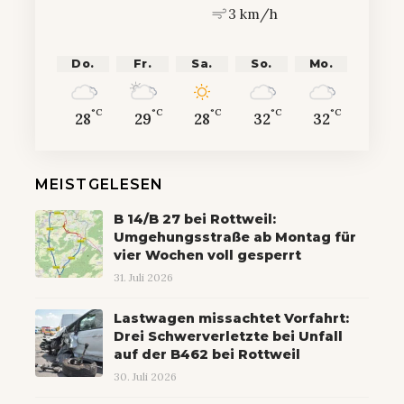
3 km/h
Do.
Fr.
Sa.
So.
Mo.
°C
°C
°C
°C
°C
28
29
28
32
32
MEISTGELESEN
B 14/B 27 bei Rottweil:
Umgehungsstraße ab Montag für
vier Wochen voll gesperrt
31. Juli 2026
Lastwagen missachtet Vorfahrt:
Drei Schwerverletzte bei Unfall
auf der B462 bei Rottweil
30. Juli 2026