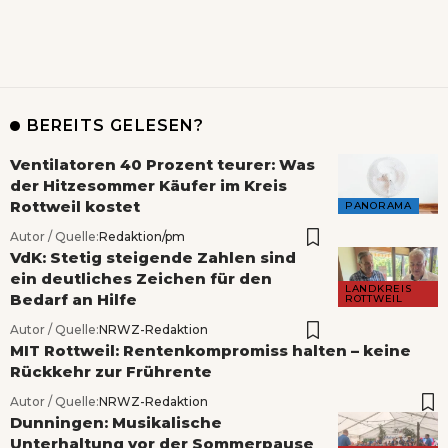
BEREITS GELESEN?
Ventilatoren 40 Prozent teurer: Was
der Hitzesommer Käufer im Kreis
Rottweil kostet
PANORAMA
Autor / Quelle:
Redaktion/pm
VdK: Stetig steigende Zahlen sind
ein deutliches Zeichen für den
LANDKREIS
Bedarf an Hilfe
ROTTWEIL
Autor / Quelle:
NRWZ-Redaktion
MIT Rottweil: Rentenkompromiss halten – keine
Rückkehr zur Frührente
Autor / Quelle:
NRWZ-Redaktion
Dunningen: Musikalische
Unterhaltung vor der Sommerpause