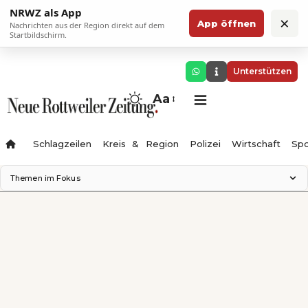
NRWZ als App
×
App öffnen
Nachrichten aus der Region direkt auf dem
Startbildschirm.
Unterstützen
Aa
Schlagzeilen
Kreis & Region
Polizei
Wirtschaft
Spo
Themen im Fokus
Landesgartenschau 2028
Science Center
Staatsmann: Theater & Denken
Ferienzauber '26
Testturm
Neckarline
Gäubahn