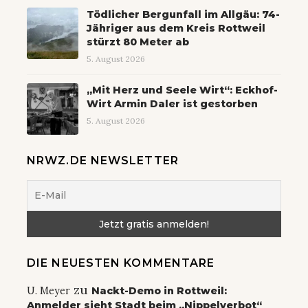
Tödlicher Bergunfall im Allgäu: 74-
Jähriger aus dem Kreis Rottweil
stürzt 80 Meter ab
5. August 2026
„Mit Herz und Seele Wirt“: Eckhof-
Wirt Armin Daler ist gestorben
5. August 2026
NRWZ.DE NEWSLETTER
DIE NEUESTEN KOMMENTARE
zu
U. Meyer
Nackt-Demo in Rottweil:
Anmelder sieht Stadt beim „Nippelverbot“