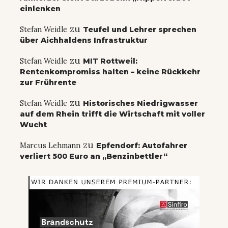
einlenken
zu
Stefan Weidle
Teufel und Lehrer sprechen
über Aichhaldens Infrastruktur
zu
Stefan Weidle
MIT Rottweil:
Rentenkompromiss halten – keine Rückkehr
zur Frührente
zu
Stefan Weidle
Historisches Niedrigwasser
auf dem Rhein trifft die Wirtschaft mit voller
Wucht
zu
Marcus Lehmann
Epfendorf: Autofahrer
verliert 500 Euro an „Benzinbettler“