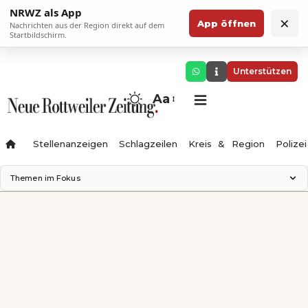
NRWZ als App
×
App öffnen
Nachrichten aus der Region direkt auf dem
Startbildschirm.
Unterstützen
Aa
Stellenanzeigen
Schlagzeilen
Kreis & Region
Polizei
Themen im Fokus
Landesgartenschau 2028
Zimmertheater Rottweil
Science Center
Ferienzauber '26
Testturm
Neckarline
Gäubahn