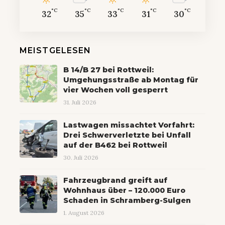
°C
°C
°C
°C
°C
32
35
33
31
30
MEISTGELESEN
B 14/B 27 bei Rottweil:
Umgehungsstraße ab Montag für
vier Wochen voll gesperrt
31. Juli 2026
Lastwagen missachtet Vorfahrt:
Drei Schwerverletzte bei Unfall
auf der B462 bei Rottweil
30. Juli 2026
Fahrzeugbrand greift auf
Wohnhaus über – 120.000 Euro
Schaden in Schramberg-Sulgen
1. August 2026