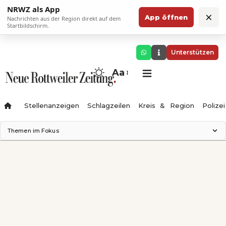
NRWZ als App
×
App öffnen
Nachrichten aus der Region direkt auf dem
Startbildschirm.
Unterstützen
Aa
Stellenanzeigen
Schlagzeilen
Kreis & Region
Polizei
Themen im Fokus
Landesgartenschau 2028
Zimmertheater Rottweil
Science Center
Ferienzauber '26
Testturm
Neckarline
Gäubahn