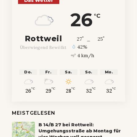
Das Wetter
26
°C
Rottweil
°
°
27
_
25
42%
Überwiegend Bewölkt
4 km/h
Do.
Fr.
Sa.
So.
Mo.
°C
°C
°C
°C
°C
26
29
28
32
32
MEISTGELESEN
B 14/B 27 bei Rottweil:
Umgehungsstraße ab Montag für