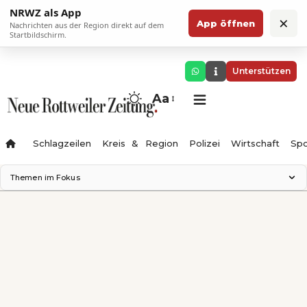
NRWZ als App
×
App öffnen
Nachrichten aus der Region direkt auf dem
Startbildschirm.
Unterstützen
Aa
Schlagzeilen
Kreis & Region
Polizei
Wirtschaft
Spo
Themen im Fokus
Landesgartenschau 2028
Science Center
Staatsmann: Theater & Denken
Ferienzauber '26
Testturm
Neckarline
Gäubahn