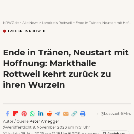
Wenn Orte erzählen ...
NRWZ.de
>
Alle News
>
Landkreis Rottweil
>
Ende in Tränen, Neustart mit Hoffnung: Markthalle Rottweil kehrt zurück zu ihren Wurzeln
LANDKREIS ROTTWEIL
Ende in Tränen, Neustart mit
Hoffnung: Markthalle
Rottweil kehrt zurück zu
ihren Wurzeln
Lesezeit 6 Min.
Autor / Quelle:
Peter Arnegger
Veröffentlicht 8. November 2023 um 17.51 Uhr
Update 28. Mai 2025 um 12.19 Uhr
▣
PDF erzeugen