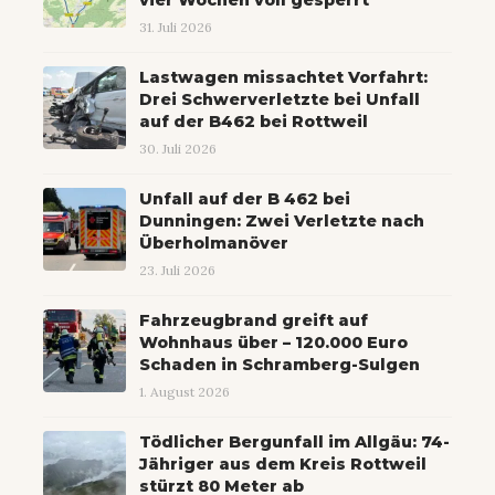
vier Wochen voll gesperrt
31. Juli 2026
Lastwagen missachtet Vorfahrt:
Drei Schwerverletzte bei Unfall
auf der B462 bei Rottweil
30. Juli 2026
Unfall auf der B 462 bei
Dunningen: Zwei Verletzte nach
Überholmanöver
23. Juli 2026
Fahrzeugbrand greift auf
Wohnhaus über – 120.000 Euro
Schaden in Schramberg-Sulgen
1. August 2026
Tödlicher Bergunfall im Allgäu: 74-
Jähriger aus dem Kreis Rottweil
stürzt 80 Meter ab