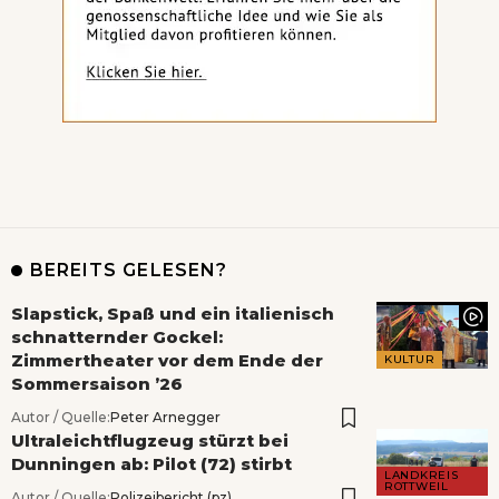
BEREITS GELESEN?
Slapstick, Spaß und ein italienisch
schnatternder Gockel:
Zimmertheater vor dem Ende der
KULTUR
Sommersaison ’26
Autor / Quelle:
Peter Arnegger
Ultraleichtflugzeug stürzt bei
Dunningen ab: Pilot (72) stirbt
LANDKREIS
ROTTWEIL
Autor / Quelle:
Polizeibericht (pz)