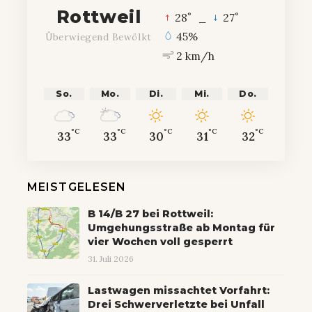
Rottweil
°
°
28
_
27
45%
Überwiegend Bewölkt
2 km/h
So.
Mo.
Di.
Mi.
Do.
°C
°C
°C
°C
°C
33
33
30
31
32
MEISTGELESEN
B 14/B 27 bei Rottweil:
Umgehungsstraße ab Montag für
vier Wochen voll gesperrt
31. Juli 2026
Lastwagen missachtet Vorfahrt:
Drei Schwerverletzte bei Unfall