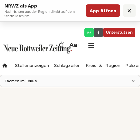
NRWZ als App
×
App öffnen
Nachrichten aus der Region direkt auf dem
Startbildschirm.
Unterstützen
Aa
Stellenanzeigen
Schlagzeilen
Kreis & Region
Polizei
Themen im Fokus
Landesgartenschau 2028
Zimmertheater Rottweil
Science Center
Ferienzauber '26
Testturm
Neckarline
Gäubahn