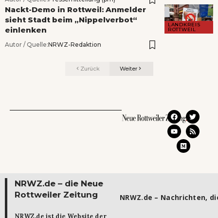
Nackt-Demo in Rottweil: Anmelder
sieht Stadt beim „Nippelverbot“
LANDKREIS
einlenken
ROTTWEIL
Autor / Quelle:
NRWZ-Redaktion
Zurück
Weiter
NRWZ.de – die Neue
Rottweiler Zeitung
NRWZ.de – Nachrichten, die
NRWZ.de ist die Website der