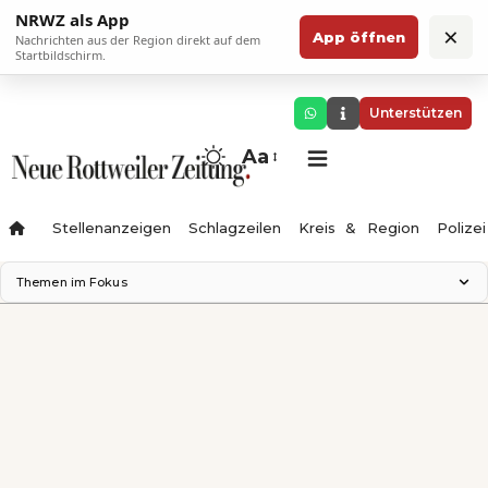
NRWZ als App
×
App öffnen
Nachrichten aus der Region direkt auf dem
Startbildschirm.
Unterstützen
Aa
Stellenanzeigen
Schlagzeilen
Kreis & Region
Polizei
Themen im Fokus
Landesgartenschau 2028
Zimmertheater Rottweil
Science Center
Ferienzauber '26
Testturm
Neckarline
Gäubahn