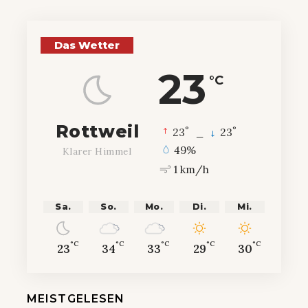
Das Wetter
23
°C
Rottweil
°
°
23
_
23
49%
Klarer Himmel
1 km/h
Sa.
So.
Mo.
Di.
Mi.
°C
°C
°C
°C
°C
23
34
33
29
30
MEISTGELESEN