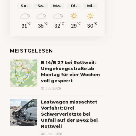
Sa.
So.
Mo.
Di.
Mi.
°C
°C
°C
°C
°C
31
35
32
29
30
MEISTGELESEN
B 14/B 27 bei Rottweil:
Umgehungsstraße ab
Montag für vier Wochen
voll gesperrt
31. Juli 2026
Lastwagen missachtet
Vorfahrt: Drei
Schwerverletzte bei
Unfall auf der B462 bei
Rottweil
30. Juli 2026