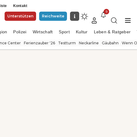
iste
Kontakt
9
Unterstützen
Reichweite
gion
Polizei
Wirtschaft
Sport
Kultur
Leben & Ratgeber
ence Center
Ferienzauber '26
Testturm
Neckarline
Gäubahn
Wenn Or