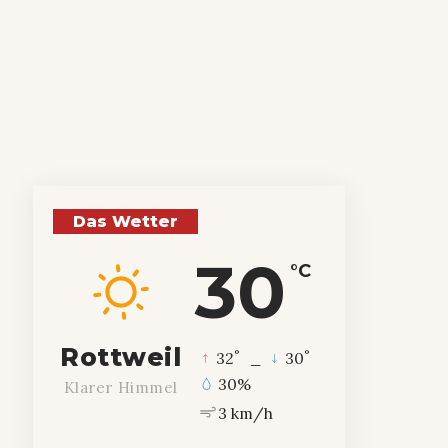
Das Wetter
30
°C
Rottweil
°
°
32
_
30
30%
Klarer Himmel
3 km/h